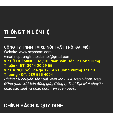
THÔNG TIN LIÊN HỆ
CÔNG TY TNHH TM XD NỘI THẤT THỜI ĐẠI MỚI
Website: www.nepnhom.com
Email: neptrangtrithoidaimoi@gmail.com
VP HỒ CHÍ MINH:
165/18 Phan Văn Hớn. P Đông Hưng
Thuận -
ĐT: 094
4 20 99 55
VP HÀ NỘI
: Số 37 Ngõ 121 An Dương Vương. P Phú
Thượng -
ĐT: 039 555 4004
Chúng tôi chuyên sản xuất Nẹp Inox 304, Nẹp Nhôm, Nẹp
Đồng (cam kết bán đúng giá), Công ty Thời Đại Mới chuyên
nhận sản xuất và phân phối trên toàn quốc.
CHÍNH SÁCH & QUY ĐỊNH