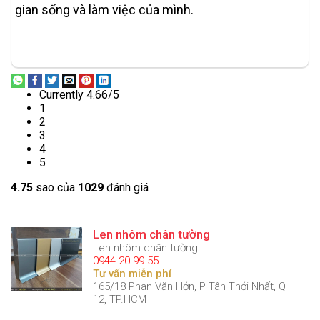
gian sống và làm việc của mình.
Currently 4.66/5
1
2
3
4
5
4.7
5
sao của
1029
đánh giá
Len nhôm chân tường
Len nhôm chân tường
0944 20 99 55
Tư vấn miễn phí
165/18 Phan Văn Hớn, P Tân Thới Nhất, Q
12, TP.HCM