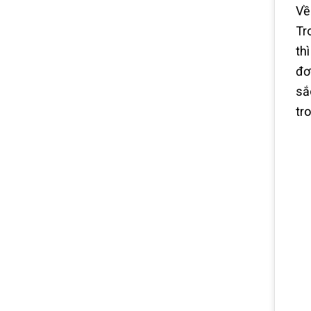
Về
Tr
th
đơ
sắ
tro