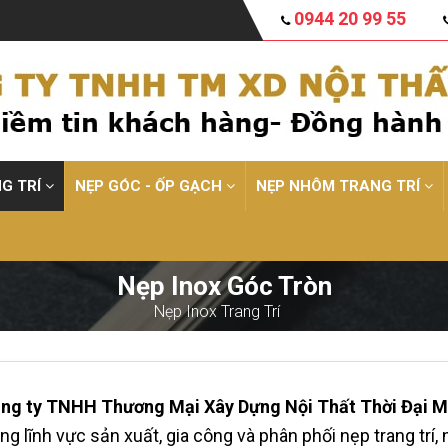
0944 20 99 55
NG TRÍ
NẸP GÓC - ỐP GẠCH
NẸP NHÔM TRANG TRÍ
Nẹp Inox Góc Tròn
Nẹp Inox Trang Trí
ng ty TNHH Thương Mại Xây Dựng Nội Thất Thời Đại M
ong lĩnh vực sản xuất, gia công và phân phối nẹp trang trí, 