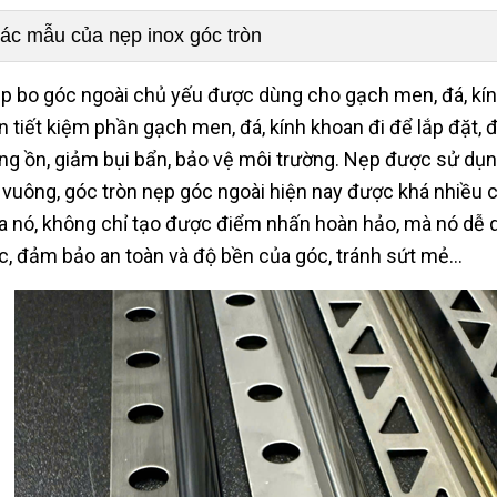
ác mẫu của nẹp inox góc tròn
p bo góc ngoài chủ yếu được dùng cho gạch men, đá, kính
n tiết kiệm phần gạch men, đá, kính khoan đi để lắp đặt, đ
ếng ồn, giảm bụi bẩn, bảo vệ môi trường. Nẹp được sử dụng
 vuông, góc tròn nẹp góc ngoài hiện nay được khá nhiều c
a nó, không chỉ tạo được điểm nhấn hoàn hảo, mà nó dễ 
c, đảm bảo an toàn và độ bền của góc, tránh sứt mẻ...