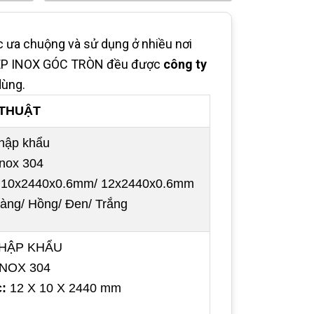
ưa chuộng và sử dụng ở nhiều nơi
ại NẸP INOX GÓC TRÒN đều được
công ty
dùng.
 THUẬT
hập khẩu
Inox 304
10x2440x0.6mm/ 12x2440x0.6mm
àng/ Hồng/ Đen/ Trắng
HẬP KHẨU
INOX 304
:
12 X 10 X 2440 mm