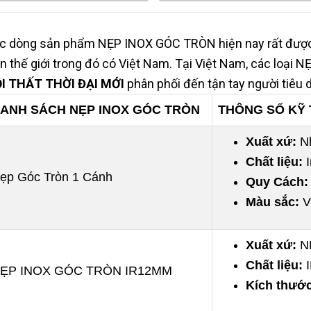
c dòng sản phẩm NẸP INOX GÓC TRÒN hiện nay rất được 
ên thế giới trong đó có Việt Nam. Tại Việt Nam, các lo
I THẤT THỜI ĐẠI MỚI
phân phối đến tận tay người tiêu 
ANH SÁCH NẸP INOX GÓC TRÒN
THÔNG SỐ KỸ
Xuất xứ:
N
Chất liệu:
ẹp Góc Tròn 1 Cánh
Quy Cách:
Màu sắc:
V
Xuất xứ:
N
Chất liệu:
ẸP INOX GÓC TRÒN IR12MM
Kích thước