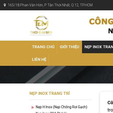
165/18 Phan Văn Hớn, P Tân Thới Nhất, Q 12, TP.HCM
TRANG CHỦ
GIỚI THIỆU
NẸP INOX TRA
LIÊN HỆ
NẸP INOX TRANG TRÍ
Cô
Nẹp H Inox (nẹp Chống Rơi Gạch)
tr