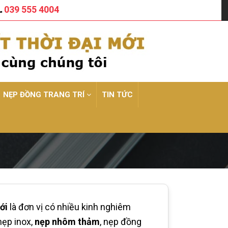
039 555 4004
NẸP ĐỒNG TRANG TRÍ
TIN TỨC
ới
là đơn vị có nhiều kinh nghiêm
nẹp inox,
nẹp nhôm thảm
, nẹp đồng