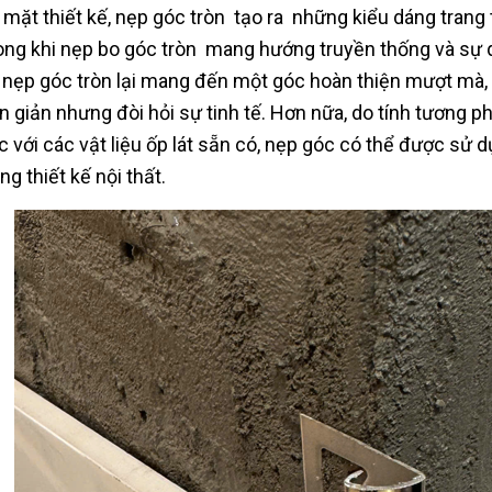
 mặt thiết kế, nẹp góc tròn tạo ra những kiểu dáng trang tr
ong khi nẹp bo góc tròn mang hướng truyền thống và sự 
ì nẹp góc tròn lại mang đến một góc hoàn thiện mượt mà, p
n giản nhưng đòi hỏi sự tinh tế. Hơn nữa, do tính tương 
c với các vật liệu ốp lát sẵn có, nẹp góc có thể được sử 
ng thiết kế nội thất.