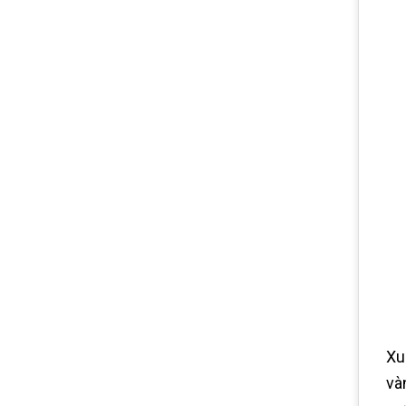
Xu
và