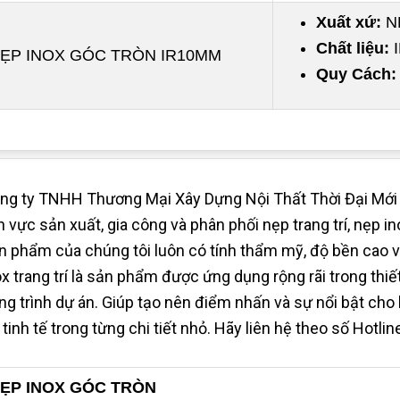
Xuất xứ:
N
Chất liệu:
ẸP INOX GÓC TRÒN IR10MM
Quy Cách:
ng ty TNHH Thương Mại Xây Dựng Nội Thất Thời Đại Mới l
nh vực sản xuất, gia công và phân phối nẹp trang trí, nẹp
n phẩm của chúng tôi luôn có tính thẩm mỹ, độ bền cao vớ
ox trang trí là sản phẩm được ứng dụng rộng rãi trong thiết
ng trình dự án. Giúp tạo nên điểm nhấn và sự nổi bật cho 
 tinh tế trong từng chi tiết nhỏ. Hãy liên hệ theo số Hotl
ẸP INOX GÓC TRÒN