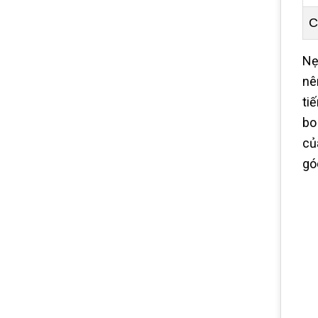
C
Nẹ
nê
ti
bo
củ
gó