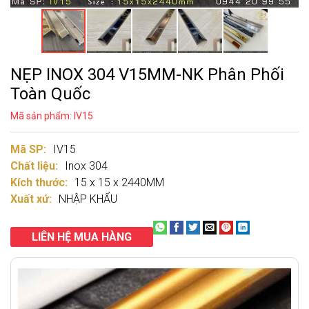
NẸP INOX 304 V15MM-NK Phân Phối
Toàn Quốc
Mã sản phẩm: IV15
Mã SP:
IV15
Chất liệu:
Inox 304
Kích thước:
15 x 15 x 2440MM
Xuất xứ:
NHẬP KHẨU
LIÊN HỆ MUA HÀNG