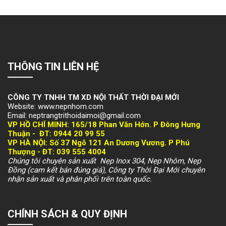
THÔNG TIN LIÊN HỆ
CÔNG TY TNHH TM XD NỘI THẤT THỜI ĐẠI MỚI
Website: www.nepnhom.com
Email: neptrangtrithoidaimoi@gmail.com
VP HỒ CHÍ MINH:
165/18 Phan Văn Hớn. P Đông Hưng
Thuận -
ĐT: 094
4 20 99 55
VP HÀ NỘI
: Số 37 Ngõ 121 An Dương Vương. P Phú
Thượng -
ĐT: 039 555 4004
Chúng tôi chuyên sản xuất Nẹp Inox 304, Nẹp Nhôm, Nẹp
Đồng (cam kết bán đúng giá), Công ty Thời Đại Mới chuyên
nhận sản xuất và phân phối trên toàn quốc.
CHÍNH SÁCH & QUY ĐỊNH