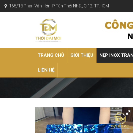
165/18 Phan Văn Hớn, P Tân Thới Nhất, Q 12, TP.HCM
TRANG CHỦ
GIỚI THIỆU
NẸP INOX TRA
LIÊN HỆ