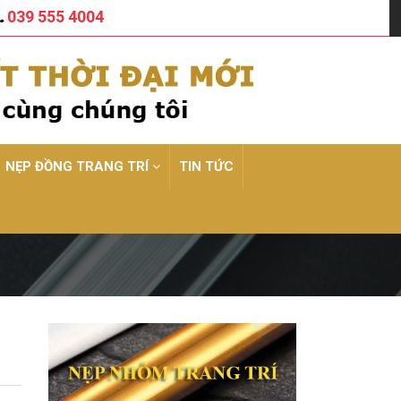
039 555 4004
NẸP ĐỒNG TRANG TRÍ
TIN TỨC