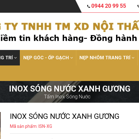
0944 20 99 55
NG TRÍ
NẸP GÓC - ỐP GẠCH
NẸP NHÔM TRANG TRÍ
INOX SÓNG NƯỚC XANH GƯƠNG
Tấm Inox Sóng Nước
INOX SÓNG NƯỚC XANH GƯƠNG
Mã sản phẩm: ISN-XG