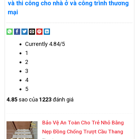
và thi công cho nhà ở và công trình thương
mại
Currently 4.84/5
1
2
3
4
5
4.8
5
sao của
1223
đánh giá
Bảo Vệ An Toàn Cho Trẻ Nhỏ Bằng
Nẹp Đồng Chống Trượt Cầu Thang