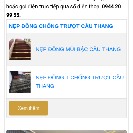
hoặc gọi điện trực tiếp qua số điện thoại
0944 20
99 55.
NẸP ĐỒNG CHỐNG TRƯỢT CẦU THANG
NẸP ĐỒNG MŨI BẬC CẦU THANG
NẸP ĐỒNG T CHỐNG TRƯỢT CẦU
THANG
Xem thêm