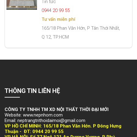
Tin tức
0944 20 99 55
Tư vấn miễn phí
165/18 Phan Văn Hớn, P Tân Thới Nhất,
Q 12, TP.HCM
THÔNG TIN LIÊN HỆ
CÔNG TY TNHH TM XD NỘI THẤT THỜI ĐẠI MỚI
Website: www.nepnhom.com
Email: neptrangtrithoidaimoi@gmail.com
VP HỒ CHÍ MINH:
165/18 Phan Văn Hớn. P Đông Hưng
Thuận -
ĐT: 094
4 20 99 55