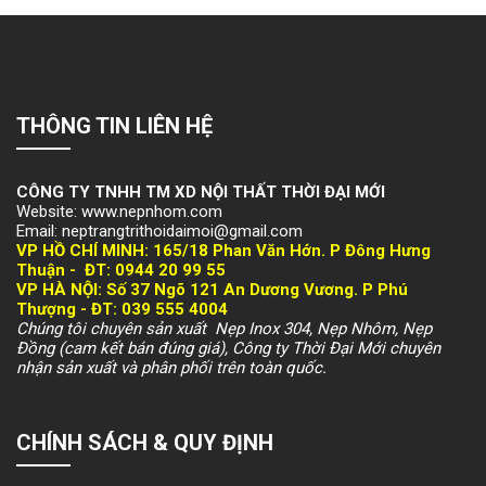
THÔNG TIN LIÊN HỆ
CÔNG TY TNHH TM XD NỘI THẤT THỜI ĐẠI MỚI
Website: www.nepnhom.com
Email: neptrangtrithoidaimoi@gmail.com
VP HỒ CHÍ MINH:
165/18 Phan Văn Hớn. P Đông Hưng
Thuận -
ĐT: 094
4 20 99 55
VP HÀ NỘI
: Số 37 Ngõ 121 An Dương Vương. P Phú
Thượng -
ĐT: 039 555 4004
Chúng tôi chuyên sản xuất Nẹp Inox 304, Nẹp Nhôm, Nẹp
Đồng (cam kết bán đúng giá), Công ty Thời Đại Mới chuyên
nhận sản xuất và phân phối trên toàn quốc.
CHÍNH SÁCH & QUY ĐỊNH