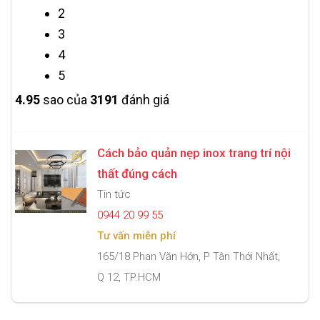
2
3
4
5
4.9
5
sao của
3191
đánh giá
Cách bảo quản nẹp inox trang trí nội
thất đúng cách
Tin tức
0944 20 99 55
Tư vấn miễn phí
165/18 Phan Văn Hớn, P Tân Thới Nhất,
Q 12, TP.HCM