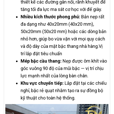
thiết kế các đường gân nổi, rãnh khuyết để
tăng tối đa lực ma sát cơ học với đế giày.
Nhiều kích thước phong phú:
Bản nẹp rất
đa dạng như 40x20mm (40x20 mm),
50x20mm (50x20 mm) hoặc các dòng bản
nhỏ hơn, giúp bo vừa vặn với mọi quy cách
và độ dày của mặt bậc thang nhà hàng.Vị
trí lắp đặt tiêu chuẩn
Mép bậc cầu thang:
Nẹp được ôm khít vào
góc vuông 90 độ của mũi bậc — vị trí chịu
lực mạnh nhất của lòng bàn chân.
Khu vực chuyển tiếp:
Lắp đặt tại các chiếu
nghỉ, bậc rẻ quạt nhằm tạo ra sự đồng bộ
kỹ thuật cho toàn hệ thống.