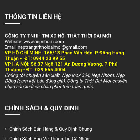
THÔNG TIN LIÊN HỆ
CÔNG TY TNHH TM XD NỘI THẤT THỜI ĐẠI MỚI
Website: www.nepnhom.com
Email: neptrangtrithoidaimoi@gmail.com
VP HỒ CHÍ MINH:
165/18 Phan Văn Hớn. P Đông Hưng
Thuận -
ĐT: 094
4 20 99 55
VP HÀ NỘI
: Số 37 Ngõ 121 An Dương Vương. P Phú
Thượng -
ĐT: 039 555 4004
Chúng tôi chuyên sản xuất Nẹp Inox 304, Nẹp Nhôm, Nẹp
Đồng (cam kết bán đúng giá), Công ty Thời Đại Mới chuyên
nhận sản xuất và phân phối trên toàn quốc.
CHÍNH SÁCH & QUY ĐỊNH
Chính Sách Bán Hàng & Quy Định Chung
Chính Sách Bảo Vệ Thông Tin Cá Nhân