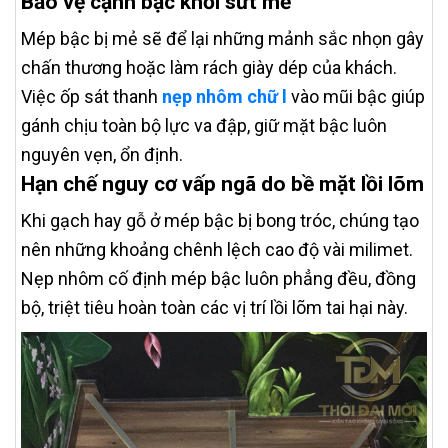
Bảo vệ cạnh bậc khỏi sứt mẻ
Mép bậc bị mẻ sẽ để lại những mảnh sắc nhọn gây
chấn thương hoặc làm rách giày dép của khách.
Việc ốp sát thanh
nẹp nhôm chữ l
vào mũi bậc giúp
gánh chịu toàn bộ lực va đập, giữ mặt bậc luôn
nguyên vẹn, ổn định.
Hạn chế nguy cơ vấp ngã do bề mặt lồi lõm
Khi gạch hay gỗ ở mép bậc bị bong tróc, chúng tạo
nên những khoảng chênh lệch cao độ vài milimet.
Nẹp nhôm cố định mép bậc luôn phẳng đều, đồng
bộ, triệt tiêu hoàn toàn các vị trí lồi lõm tai hại này.