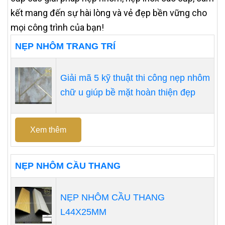
kết mang đến sự hài lòng và vẻ đẹp bền vững cho
mọi công trình của bạn!
NẸP NHÔM TRANG TRÍ
Giải mã 5 kỹ thuật thi công nẹp nhôm
chữ u giúp bề mặt hoàn thiện đẹp
Xem thêm
NẸP NHÔM CẦU THANG
NẸP NHÔM CẦU THANG
L44X25MM