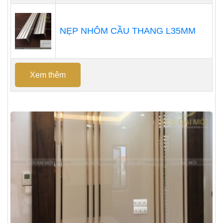
NẸP NHÔM CẦU THANG L35MM
Xem thêm