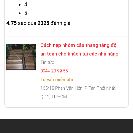
4
5
4.7
5
sao của
2325
đánh giá
Cách nẹp nhôm cầu thang tăng độ
an toàn cho khách tại các nhà hàng
Tin tức
0944 20 99 55
Tư vấn miễn phí
165/18 Phan Văn Hớn, P Tân Thới Nhất,
Q 12, TP.HCM