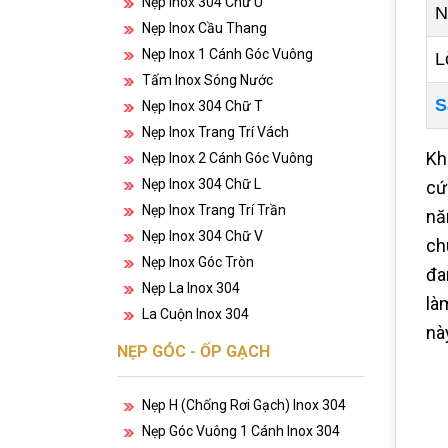
Nẹp Inox 304 Chữ U
N
Nẹp Inox Cầu Thang
Nẹp Inox 1 Cánh Góc Vuông
L
Tấm Inox Sóng Nước
S
Nẹp Inox 304 Chữ T
Nẹp Inox Trang Trí Vách
Kh
Nẹp Inox 2 Cánh Góc Vuông
Nẹp Inox 304 Chữ L
cứ
Nẹp Inox Trang Trí Trần
nă
Nẹp Inox 304 Chữ V
ch
Nẹp Inox Góc Tròn
đa
Nẹp La Inox 304
là
La Cuộn Inox 304
nà
NẸP GÓC - ỐP GẠCH
Nẹp H (chống Rơi Gạch) Inox 304
Nẹp Góc Vuông 1 Cánh Inox 304