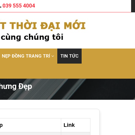
039 555 4004
NẸP ĐỒNG TRANG TRÍ
TIN TỨC
Nhưng Đẹp
p
Link