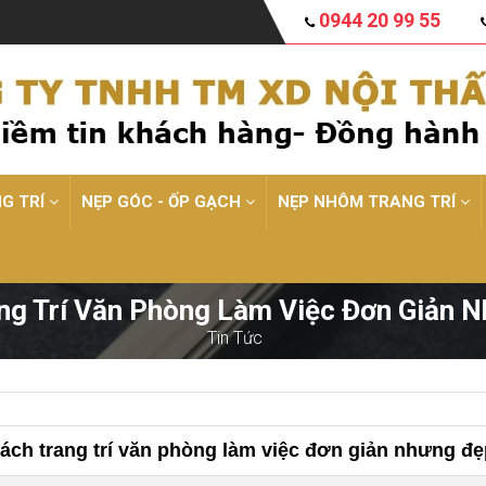
0944 20 99 55
NG TRÍ
NẸP GÓC - ỐP GẠCH
NẸP NHÔM TRANG TRÍ
ng Trí Văn Phòng Làm Việc Đơn Giản 
Tin Tức
ách trang trí văn phòng làm việc đơn giản nhưng đẹ