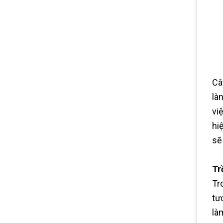
Câ
là
vi
hi
sẽ
Tr
Tr
tư
là