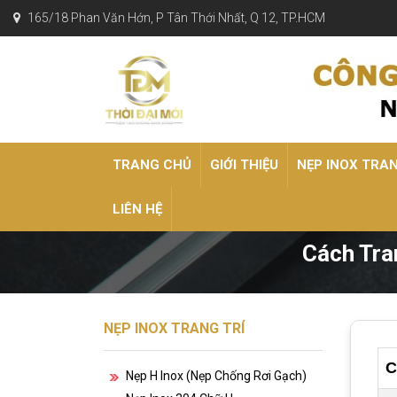
165/18 Phan Văn Hớn, P Tân Thới Nhất, Q 12, TP.HCM
TRANG CHỦ
GIỚI THIỆU
NẸP INOX TRA
LIÊN HỆ
Cách Tra
NẸP INOX TRANG TRÍ
C
Nẹp H Inox (nẹp Chống Rơi Gạch)