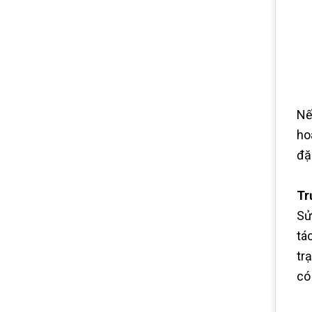
Nế
ho
đặ
Tr
Sử
tá
tr
có