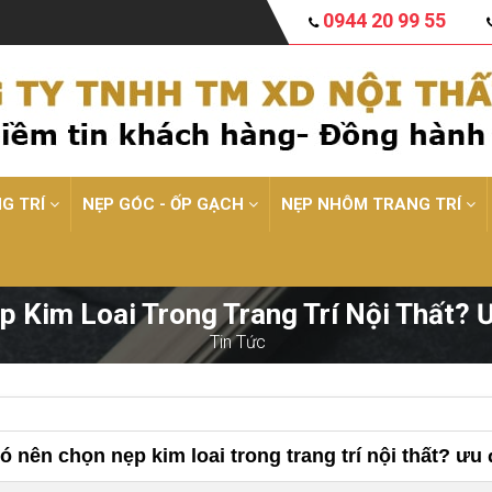
0944 20 99 55
NG TRÍ
NẸP GÓC - ỐP GẠCH
NẸP NHÔM TRANG TRÍ
 Kim Loai Trong Trang Trí Nội Thất?
Tin Tức
ó nên chọn nẹp kim loai trong trang trí nội thất? ưu