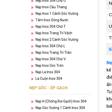
Nẹp Inox 304 Chữ U
N
Nẹp Inox Cầu Thang
Nẹp Inox 1 Cánh Góc Vuông
C
Tấm Inox Sóng Nước
Ư
Nẹp Inox 304 Chữ T
Nẹp Inox Trang Trí Vách
T
Nẹp Inox 2 Cánh Góc Vuông
Nẹp Inox 304 Chữ L
S
Nẹp Inox Trang Trí Trần
Nẹp Inox 304 Chữ V
Nẹ
Nẹp Inox Góc Tròn
kế
Nẹp La Inox 304
đi
La Cuộn Inox 304
ấn
NẸP GÓC - ỐP GẠCH
Tu
kh
Nẹp H (chống Rơi Gạch) Inox 304
bi
Nẹp Góc Vuông 1 Cánh Inox 304