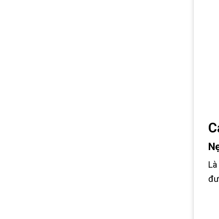
C
N
Là
đư