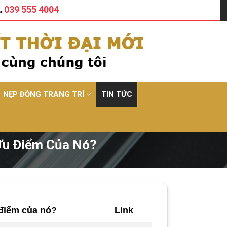
039 555 4004
NẸP ĐỒNG TRANG TRÍ
TIN TỨC
 Ưu Điểm Của Nó?
 điểm của nó?
Link