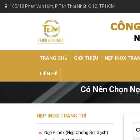
165/18 Phan Văn Hớn, P Tân Thới Nhất, Q 12, TP.HCM
TRANG CHỦ
GIỚI THIỆU
NẸP INOX TRA
LIÊN HỆ
Có Nên Chọn Nẹp
NẸP INOX TRANG TRÍ
C
Nẹp H Inox (nẹp Chống Rơi Gạch)