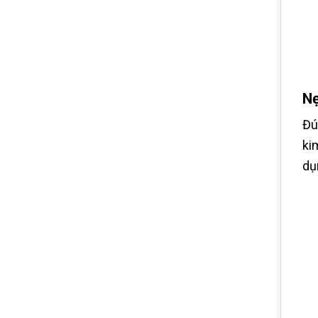
Nẹ
Đú
ki
dụ