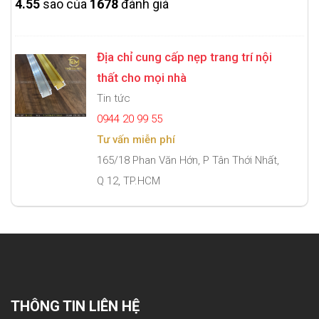
4.5
5
sao của
1678
đánh giá
Địa chỉ cung cấp nẹp trang trí nội
thất cho mọi nhà
Tin tức
0944 20 99 55
Tư vấn miễn phí
165/18 Phan Văn Hớn, P Tân Thới Nhất,
Q 12, TP.HCM
THÔNG TIN LIÊN HỆ