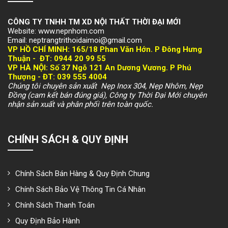
CÔNG TY TNHH TM XD NỘI THẤT THỜI ĐẠI MỚI
Website: www.nepnhom.com
Email: neptrangtrithoidaimoi@gmail.com
VP HỒ CHÍ MINH:
165/18 Phan Văn Hớn. P Đông Hưng
Thuận -
ĐT: 094
4 20 99 55
VP HÀ NỘI
: Số 37 Ngõ 121 An Dương Vương. P Phú
Thượng -
ĐT: 039 555 4004
Chúng tôi chuyên sản xuất Nẹp Inox 304, Nẹp Nhôm, Nẹp
Đồng (cam kết bán đúng giá), Công ty Thời Đại Mới chuyên
nhận sản xuất và phân phối trên toàn quốc.
CHÍNH SÁCH & QUY ĐỊNH
Chính Sách Bán Hàng & Quy Định Chung
Chính Sách Bảo Vệ Thông Tin Cá Nhân
Chính Sách Thanh Toán
Quy Định Bảo Hành