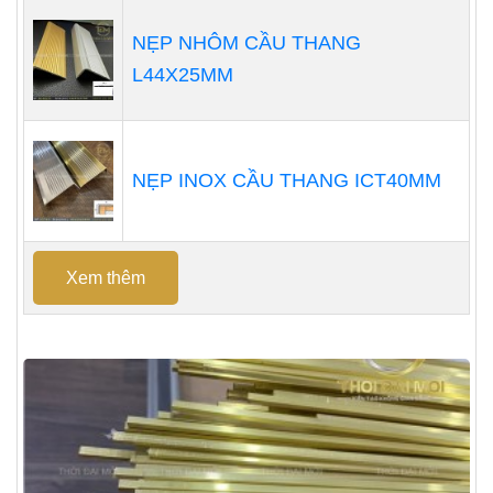
NẸP NHÔM CẦU THANG
L44X25MM
NẸP INOX CẦU THANG ICT40MM
Xem thêm