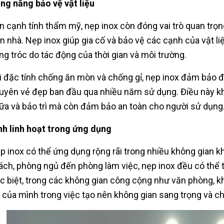
ng năng bảo vệ vật liệu
n cạnh tính thẩm mỹ, nẹp inox còn đóng vai trò quan trọng 
ần nhà. Nẹp inox giúp gia cố và bảo vệ các cạnh của vật liệ
ng tróc do tác động của thời gian và môi trường.
i đặc tính chống ăn mòn và chống gỉ, nẹp inox đảm bảo độ 
uyên vẻ đẹp ban đầu qua nhiều năm sử dụng. Điều này khô
ữa và bảo trì mà còn đảm bảo an toàn cho người sử dụng
nh linh hoạt trong ứng dụng
p inox có thể ứng dụng rộng rãi trong nhiều không gian 
ách, phòng ngủ đến phòng làm việc, nẹp inox đều có thể
c biệt, trong các không gian công cộng như văn phòng, kh
ò của mình trong việc tạo nên không gian sang trọng và c