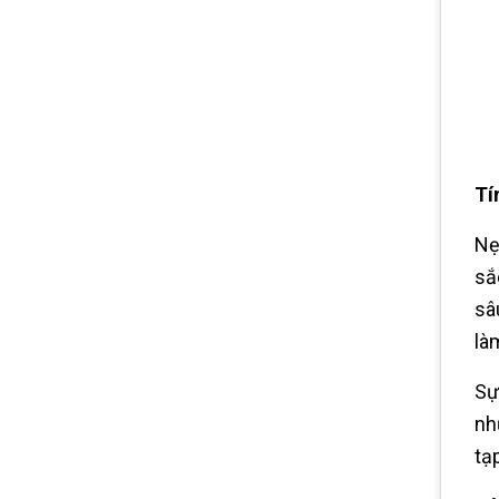
Tí
Nẹ
sắ
sâ
là
Sự
nh
tạ