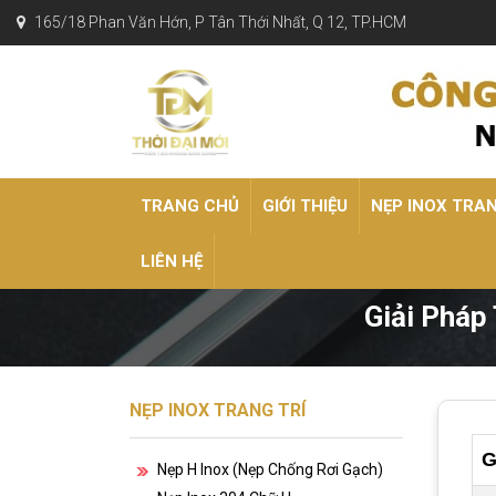
165/18 Phan Văn Hớn, P Tân Thới Nhất, Q 12, TP.HCM
TRANG CHỦ
GIỚI THIỆU
NẸP INOX TRA
LIÊN HỆ
Giải Pháp 
NẸP INOX TRANG TRÍ
G
Nẹp H Inox (nẹp Chống Rơi Gạch)