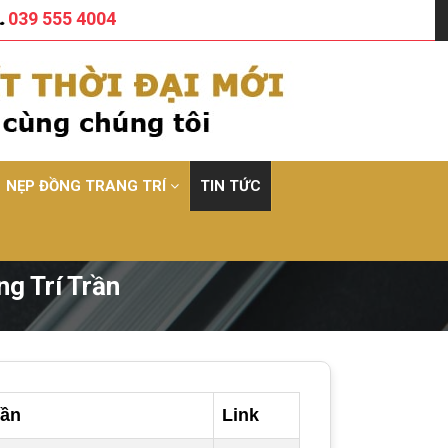
039 555 4004
NẸP ĐỒNG TRANG TRÍ
TIN TỨC
ng Trí Trần
rần
Link