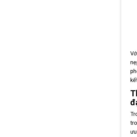
Vớ
nẹ
ph
kế
T
đ
Tr
tr
ưu