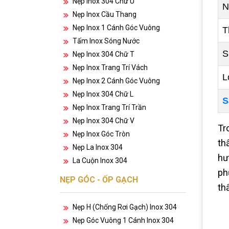
Nẹp Inox 304 Chữ U
N
Nẹp Inox Cầu Thang
Nẹp Inox 1 Cánh Góc Vuông
T
Tấm Inox Sóng Nước
S
Nẹp Inox 304 Chữ T
Nẹp Inox Trang Trí Vách
L
Nẹp Inox 2 Cánh Góc Vuông
Nẹp Inox 304 Chữ L
S
Nẹp Inox Trang Trí Trần
Nẹp Inox 304 Chữ V
Tro
Nẹp Inox Góc Tròn
th
Nẹp La Inox 304
hư
La Cuộn Inox 304
ph
NẸP GÓC - ỐP GẠCH
th
Nẹp H (chống Rơi Gạch) Inox 304
Nẹp Góc Vuông 1 Cánh Inox 304