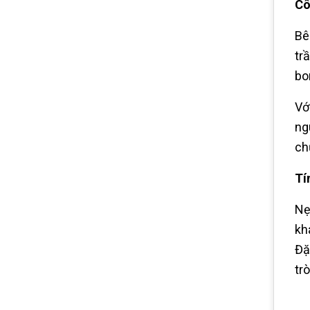
Cô
Bê
tr
bo
Vớ
ng
ch
Tí
Nẹ
kh
Đặ
tr