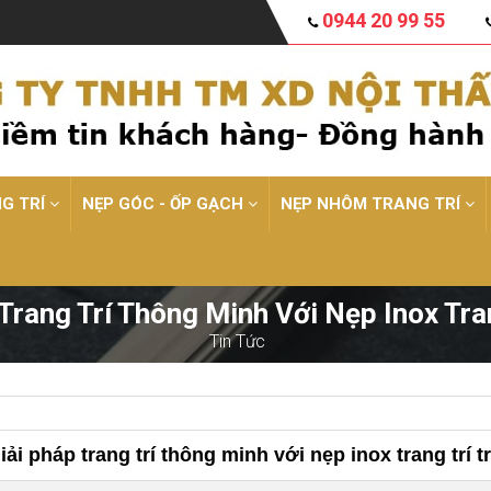
0944 20 99 55
NG TRÍ
NẸP GÓC - ỐP GẠCH
NẸP NHÔM TRANG TRÍ
Trang Trí Thông Minh Với Nẹp Inox Tra
Tin Tức
iải pháp trang trí thông minh với nẹp inox trang trí t