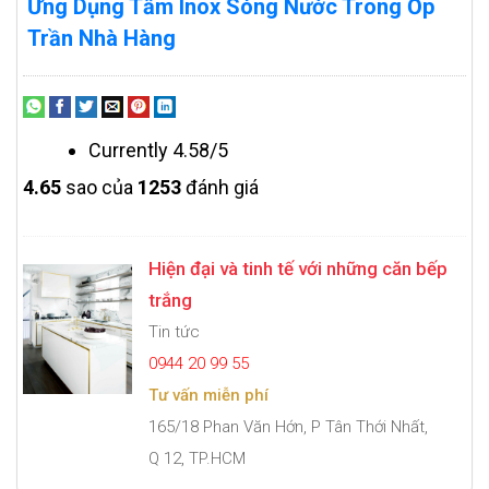
Ứng Dụng Tấm Inox Sóng Nước Trong Ốp
Trần Nhà Hàng
Currently 4.58/5
4.6
5
sao của
1253
đánh giá
Hiện đại và tinh tế với những căn bếp
trắng
Tin tức
0944 20 99 55
Tư vấn miễn phí
165/18 Phan Văn Hớn, P Tân Thới Nhất,
Q 12, TP.HCM