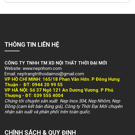
THÔNG TIN LIÊN HỆ
CÔNG TY TNHH TM XD NỘI THẤT THỜI ĐẠI MỚI
Website: www.nepnhom.com
Email: neptrangtrithoidaimoi@gmail.com
VP HỒ CHÍ MINH:
165/18 Phan Văn Hớn. P Đông Hưng
Thuận -
ĐT: 094
4 20 99 55
VP HÀ NỘI
: Số 37 Ngõ 121 An Dương Vương. P Phú
Thượng -
ĐT: 039 555 4004
Chúng tôi chuyên sản xuất Nẹp Inox 304, Nẹp Nhôm, Nẹp
Đồng (cam kết bán đúng giá), Công ty Thời Đại Mới chuyên
nhận sản xuất và phân phối trên toàn quốc.
CHÍNH SÁCH & QUY ĐỊNH