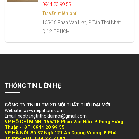
0944 20 99 55
Tư vấn miễn phí
165/18 Phan Văn Hớn, P Tân Thới Nhất,
Q 12, TP.HCM
THÔNG TIN LIÊN HỆ
CÔNG TY TNHH TM XD NỘI THẤT THỜI ĐẠI MỚI
Website: www.nepnhom.com
Email: neptrangtrithoidaimoi@gmail.com
VP HỒ CHÍ MINH:
165/18 Phan Văn Hớn. P Đông Hưng
Thuận -
ĐT: 094
4 20 99 55
VP HÀ NỘI
: Số 37 Ngõ 121 An Dương Vương. P Phú
Thượng -
ĐT: 039 555 4004