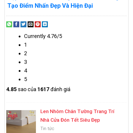
Tạo Điểm Nhấn Đẹp Và Hiện Đại
Currently 4.76/5
1
2
3
4
5
4.8
5
sao của
1617
đánh giá
Len Nhôm Chân Tường Trang Trí
Nhà Cửa Đón Tết Siêu Đẹp
Tin tức