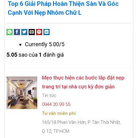
Top 6 Giải Pháp Hoàn Thiện Sàn Và Góc
Cạnh Với Nẹp Nhôm Chữ L
Currently 5.00/5
5.0
5
sao của
1
đánh giá
Mẹo thực hiện các bước lắp đặt nẹp
trang trí tại nhà cực kỳ đơn giản
Tin tức
0944 20 99 55
Tư vấn miễn phí
165/18 Phan Văn Hớn, P Tân Thới Nhất,
Q 12, TP.HCM