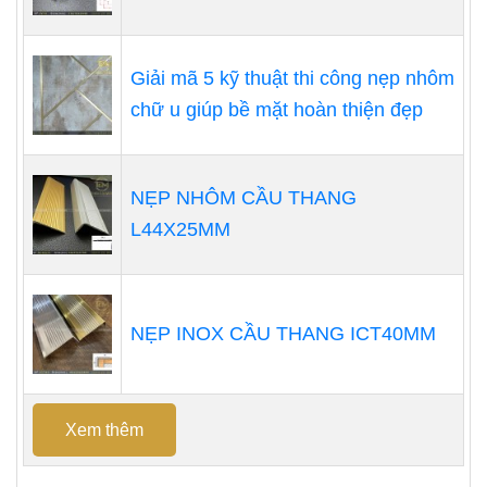
Giải mã 5 kỹ thuật thi công nẹp nhôm
chữ u giúp bề mặt hoàn thiện đẹp
NẸP NHÔM CẦU THANG
L44X25MM
NẸP INOX CẦU THANG ICT40MM
Xem thêm