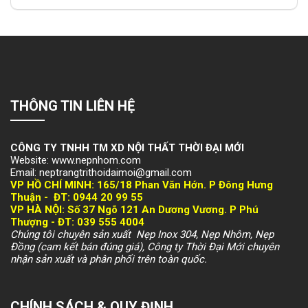
THÔNG TIN LIÊN HỆ
CÔNG TY TNHH TM XD NỘI THẤT THỜI ĐẠI MỚI
Website: www.nepnhom.com
Email: neptrangtrithoidaimoi@gmail.com
VP HỒ CHÍ MINH:
165/18 Phan Văn Hớn. P Đông Hưng
Thuận -
ĐT: 094
4 20 99 55
VP HÀ NỘI
: Số 37 Ngõ 121 An Dương Vương. P Phú
Thượng -
ĐT: 039 555 4004
Chúng tôi chuyên sản xuất Nẹp Inox 304, Nẹp Nhôm, Nẹp
Đồng (cam kết bán đúng giá), Công ty Thời Đại Mới chuyên
nhận sản xuất và phân phối trên toàn quốc.
CHÍNH SÁCH & QUY ĐỊNH