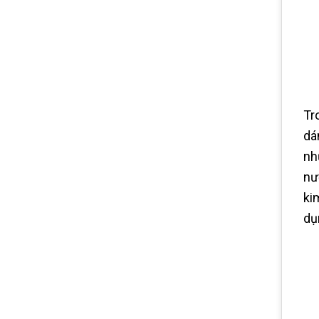
Tr
dá
nh
nư
ki
dụ