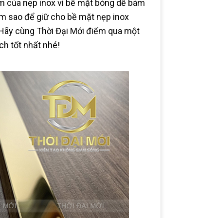
ểm của nẹp inox vì bề mặt bóng dễ bám
 làm sao để giữ cho bề mặt nẹp inox
Hãy cùng Thời Đại Mới điểm qua một
ch tốt nhất nhé!