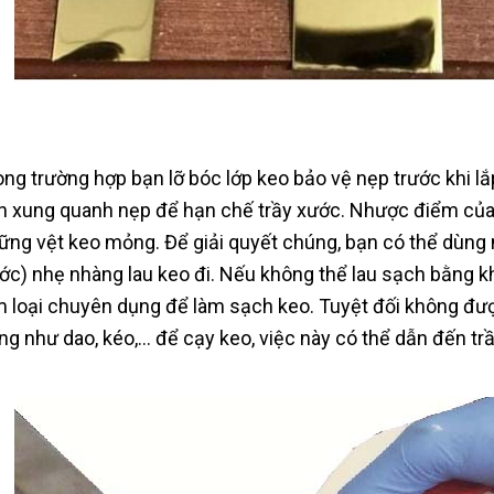
ong trường hợp bạn lỡ bóc lớp keo bảo vệ nẹp trước khi lắ
n xung quanh nẹp để hạn chế trầy xước. Nhược điểm của c
ững vệt keo mỏng. Để giải quyết chúng, bạn có thể dùng
ớc) nhẹ nhàng lau keo đi. Nếu không thể lau sạch bằng k
m loại chuyên dụng để làm sạch keo. Tuyệt đối không đư
ng như dao, kéo,… để cạy keo, việc này có thể dẫn đến tr