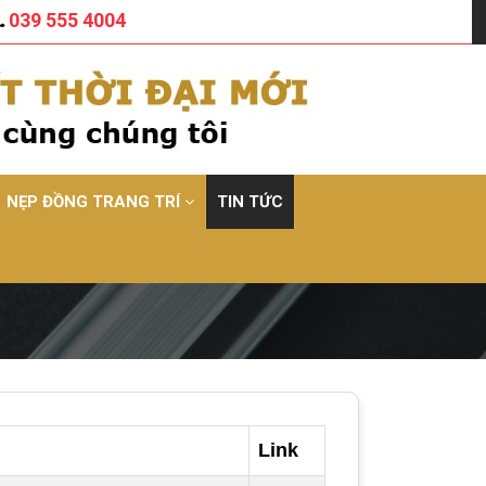
039 555 4004
NẸP ĐỒNG TRANG TRÍ
TIN TỨC
Link