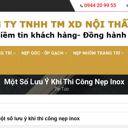
0944 20 99 55
NG TRÍ
NẸP GÓC - ỐP GẠCH
NẸP NHÔM TRANG TRÍ
Một Số Lưu Ý Khi Thi Công Nẹp Inox
Tin Tức
ột số lưu ý khi thi công nẹp inox