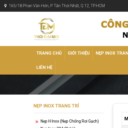
165/18 Phan Văn Hớn, P Tân Thới Nhất, Q 12, TP.HCM
TRANG CHỦ
GIỚI THIỆU
NẸP INOX TRA
LIÊN HỆ
NẸP INOX TRANG TRÍ
M
Nẹp H Inox (nẹp Chống Rơi Gạch)