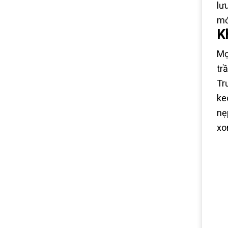
lư
mớ
K
Mọ
tr
Tr
ke
nẹ
xo