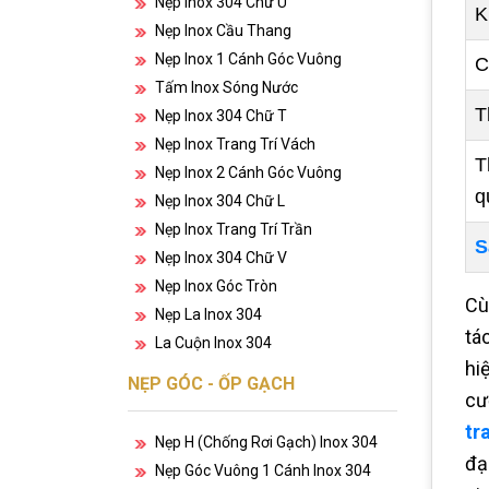
Nẹp Inox 304 Chữ U
K
Nẹp Inox Cầu Thang
Nẹp Inox 1 Cánh Góc Vuông
C
Tấm Inox Sóng Nước
T
Nẹp Inox 304 Chữ T
Nẹp Inox Trang Trí Vách
T
Nẹp Inox 2 Cánh Góc Vuông
q
Nẹp Inox 304 Chữ L
Nẹp Inox Trang Trí Trần
S
Nẹp Inox 304 Chữ V
Nẹp Inox Góc Tròn
Cù
Nẹp La Inox 304
tá
La Cuộn Inox 304
hi
NẸP GÓC - ỐP GẠCH
cư
tra
Nẹp H (chống Rơi Gạch) Inox 304
đạ
Nẹp Góc Vuông 1 Cánh Inox 304