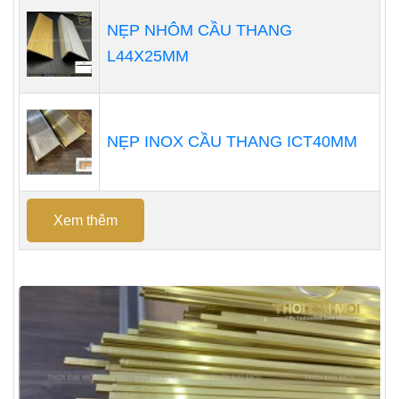
NẸP NHÔM CẦU THANG
L44X25MM
NẸP INOX CẦU THANG ICT40MM
Xem thêm