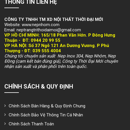
THÔNG TIN LIÊN HỆ
CÔNG TY TNHH TM XD NỘI THẤT THỜI ĐẠI MỚI
Website: www.nepnhom.com
Email: neptrangtrithoidaimoi@gmail.com
VP HỒ CHÍ MINH:
165/18 Phan Văn Hớn. P Đông Hưng
Thuận -
ĐT: 094
4 20 99 55
VP HÀ NỘI
: Số 37 Ngõ 121 An Dương Vương. P Phú
Thượng -
ĐT: 039 555 4004
Chúng tôi chuyên sản xuất Nẹp Inox 304, Nẹp Nhôm, Nẹp
Đồng (cam kết bán đúng giá), Công ty Thời Đại Mới chuyên
nhận sản xuất và phân phối trên toàn quốc.
CHÍNH SÁCH & QUY ĐỊNH
Chính Sách Bán Hàng & Quy Định Chung
Chính Sách Bảo Vệ Thông Tin Cá Nhân
Chính Sách Thanh Toán