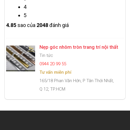
4
5
4.8
5
sao của
2048
đánh giá
Nẹp góc nhôm tròn trang trí nội thất
Tin tức
0944 20 99 55
Tư vấn miễn phí
165/18 Phan Văn Hớn, P Tân Thới Nhất,
Q 12, TP.HCM