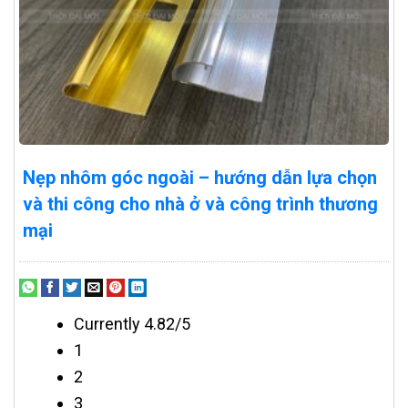
Nẹp nhôm góc ngoài – hướng dẫn lựa chọn
và thi công cho nhà ở và công trình thương
mại
Currently 4.82/5
1
2
3