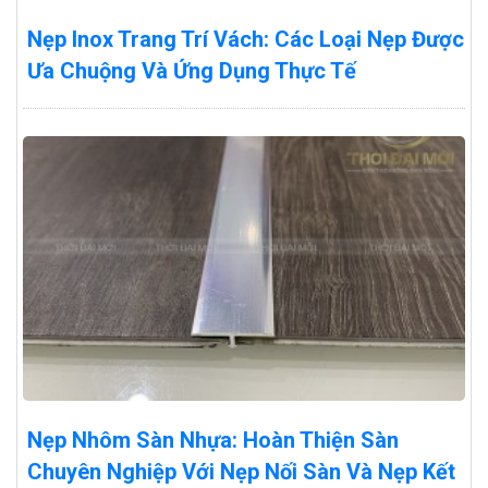
Nẹp Inox Trang Trí Vách: Các Loại Nẹp Được
Ưa Chuộng Và Ứng Dụng Thực Tế
Nẹp Nhôm Sàn Nhựa: Hoàn Thiện Sàn
Chuyên Nghiệp Với Nẹp Nối Sàn Và Nẹp Kết