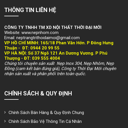
THÔNG TIN LIÊN HỆ
CÔNG TY TNHH TM XD NỘI THẤT THỜI ĐẠI MỚI
Website: www.nepnhom.com
Email: neptrangtrithoidaimoi@gmail.com
VP HỒ CHÍ MINH:
165/18 Phan Văn Hớn. P Đông Hưng
Thuận -
ĐT: 094
4 20 99 55
VP HÀ NỘI
: Số 37 Ngõ 121 An Dương Vương. P Phú
Thượng -
ĐT: 039 555 4004
Chúng tôi chuyên sản xuất Nẹp Inox 304, Nẹp Nhôm, Nẹp
Đồng (cam kết bán đúng giá), Công ty Thời Đại Mới chuyên
nhận sản xuất và phân phối trên toàn quốc.
CHÍNH SÁCH & QUY ĐỊNH
Chính Sách Bán Hàng & Quy Định Chung
Chính Sách Bảo Vệ Thông Tin Cá Nhân