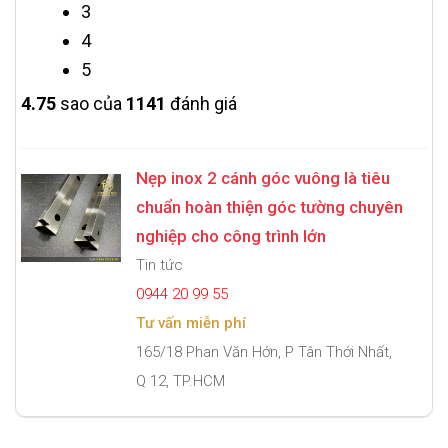
3
4
5
4.7
5
sao của
1141
đánh giá
Nẹp inox 2 cánh góc vuông là tiêu
chuẩn hoàn thiện góc tường chuyên
nghiệp cho công trình lớn
Tin tức
0944 20 99 55
Tư vấn miễn phí
165/18 Phan Văn Hớn, P Tân Thới Nhất,
Q 12, TP.HCM