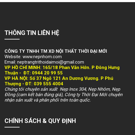
THÔNG TIN LIÊN HỆ
CÔNG TY TNHH TM XD NỘI THẤT THỜI ĐẠI MỚI
Website: www.nepnhom.com
Email: neptrangtrithoidaimoi@gmail.com
VP HỒ CHÍ MINH:
165/18 Phan Văn Hớn. P Đông Hưng
Thuận -
ĐT: 094
4 20 99 55
VP HÀ NỘI
: Số 37 Ngõ 121 An Dương Vương. P Phú
Thượng -
ĐT: 039 555 4004
Chúng tôi chuyên sản xuất Nẹp Inox 304, Nẹp Nhôm, Nẹp
Đồng (cam kết bán đúng giá), Công ty Thời Đại Mới chuyên
nhận sản xuất và phân phối trên toàn quốc.
CHÍNH SÁCH & QUY ĐỊNH