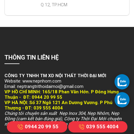
Q 12, TP.HCM
THÔNG TIN LIÊN HỆ
CÔNG TY TNHH TM XD NỘI THẤT THỜI ĐẠI MỚI
Website: www.nepnhom.com
Email: neptrangtrithoidaimoi@gmail.com
VP HỒ CHÍ MINH:
165/18 Phan Văn Hớn. P Đông Hưng
Thuận -
ĐT: 094
4 20 99 55
VP HÀ NỘI
: Số 37 Ngõ 121 An Dương Vương. P Phú
Thượng -
ĐT: 039 555 4004
Chúng tôi chuyên sản xuất Nẹp Inox 304, Nẹp Nhôm, Nẹp
Đồng (cam kết bán đúng giá), Công ty Thời Đại Mới chuyên
nhận sản xuất và phân phối trên toàn quốc.
0944 20 99 55
039 555 4004