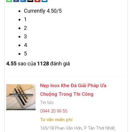
Currently 4.50/5
1
2
3
4
5
4.5
5
sao của
1128
đánh giá
Nẹp Inox Khe Đá Giải Pháp Ưa
Chuộng Trong Thi Công
Tin tức
0944 20 99 55
Tư vấn miễn phí
165/18 Phan Văn Hớn, P Tân Thới Nhất,