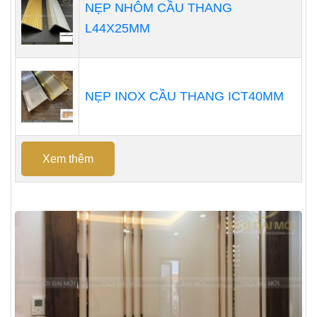
NẸP NHÔM CẦU THANG
L44X25MM
NẸP INOX CẦU THANG ICT40MM
Xem thêm