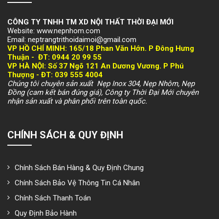
CÔNG TY TNHH TM XD NỘI THẤT THỜI ĐẠI MỚI
Website: www.nepnhom.com
Email: neptrangtrithoidaimoi@gmail.com
VP HỒ CHÍ MINH:
165/18 Phan Văn Hớn. P Đông Hưng
Thuận -
ĐT: 094
4 20 99 55
VP HÀ NỘI
: Số 37 Ngõ 121 An Dương Vương. P Phú
Thượng -
ĐT: 039 555 4004
Chúng tôi chuyên sản xuất Nẹp Inox 304, Nẹp Nhôm, Nẹp
Đồng (cam kết bán đúng giá), Công ty Thời Đại Mới chuyên
nhận sản xuất và phân phối trên toàn quốc.
CHÍNH SÁCH & QUY ĐỊNH
Chính Sách Bán Hàng & Quy Định Chung
Chính Sách Bảo Vệ Thông Tin Cá Nhân
Chính Sách Thanh Toán
Quy Định Bảo Hành