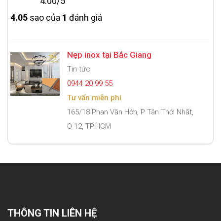
4.00/5
4.0
5
sao của
1
đánh giá
Nẹp inox tại Bắc Giang
Tin tức
0944 20 99 55
Tư vấn miễn phí
165/18 Phan Văn Hớn, P Tân Thới Nhất,
Q 12, TP.HCM
THÔNG TIN LIÊN HỆ