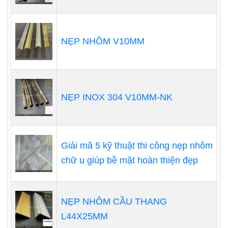
NẸP NHÔM V10MM
NẸP INOX 304 V10MM-NK
Giải mã 5 kỹ thuật thi công nẹp nhôm
chữ u giúp bề mặt hoàn thiện đẹp
NẸP NHÔM CẦU THANG
L44X25MM