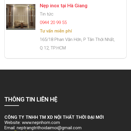
Nẹp inox tại Hà Giang
Tin tức
0944 20 99 55
Tư vấn miễn phí
165/18 Phan Văn Hớn, P Tân Thới Nhất,
Q 12, TP.HCM
THÔNG TIN LIÊN HỆ
CÔNG TY TNHH TM XD NỘI THẤT THỜI ĐẠI MỚI
Website: www.nepnhom.com
Email: neptrangtrithoidaimoi@gmail.com