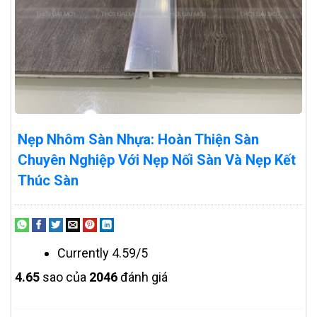
Nẹp Nhôm Sàn Nhựa: Hoàn Thiện Sàn
Chuyên Nghiệp Với Nẹp Nối Sàn Và Nẹp Kết
Thúc Sàn
Currently 4.59/5
4.6
5
sao của
2046
đánh giá