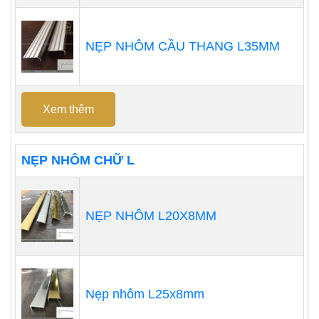
NẸP NHÔM CẦU THANG L35MM
Xem thêm
NẸP NHÔM CHỮ L
NẸP NHÔM L20X8MM
Nẹp nhôm L25x8mm