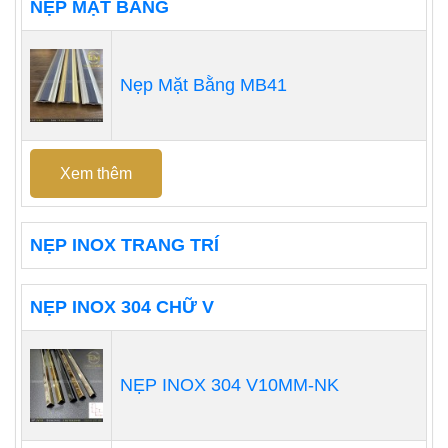
NẸP MẶT BẰNG
Nẹp Mặt Bằng MB41
Xem thêm
NẸP INOX TRANG TRÍ
NẸP INOX 304 CHỮ V
NẸP INOX 304 V10MM-NK