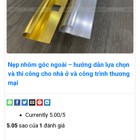
Nẹp nhôm góc ngoài – hướng dẫn lựa chọn
và thi công cho nhà ở và công trình thương
mại
Currently 5.00/5
5.0
5
sao của
1
đánh giá