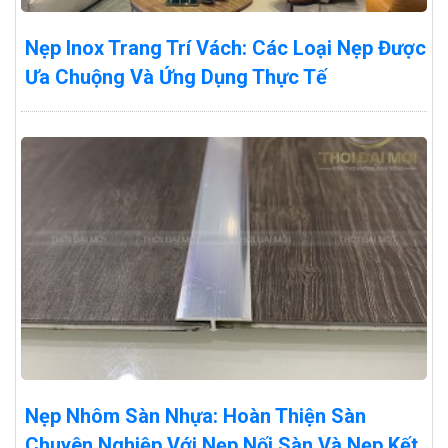
Nẹp Inox Trang Trí Vách: Các Loại Nẹp Được
Ưa Chuộng Và Ứng Dụng Thực Tế
Nẹp Nhôm Sàn Nhựa: Hoàn Thiện Sàn
Chuyên Nghiệp Với Nẹp Nối Sàn Và Nẹp Kết