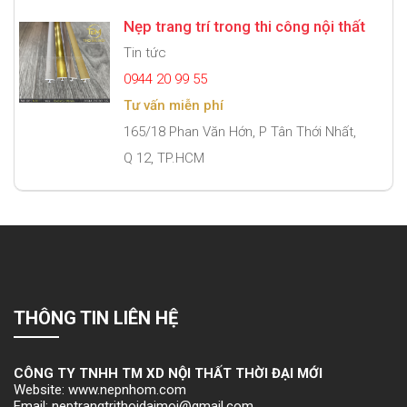
Nẹp trang trí trong thi công nội thất
Tin tức
0944 20 99 55
Tư vấn miễn phí
165/18 Phan Văn Hớn, P Tân Thới Nhất,
Q 12, TP.HCM
THÔNG TIN LIÊN HỆ
CÔNG TY TNHH TM XD NỘI THẤT THỜI ĐẠI MỚI
Website: www.nepnhom.com
Email: neptrangtrithoidaimoi@gmail.com