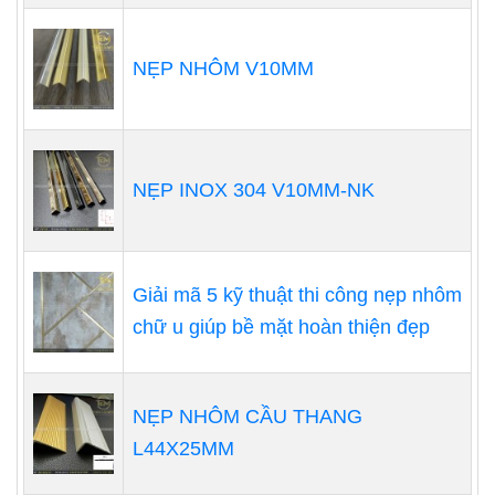
NẸP NHÔM V10MM
NẸP INOX 304 V10MM-NK
Giải mã 5 kỹ thuật thi công nẹp nhôm
chữ u giúp bề mặt hoàn thiện đẹp
NẸP NHÔM CẦU THANG
L44X25MM