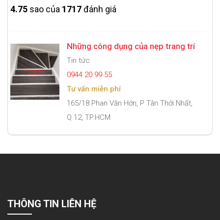
4.7
5
sao của
1717
đánh giá
Những công dụng của nẹp trang trí
Tin tức
0944 20 99 55
Tư vấn miễn phí
165/18 Phan Văn Hớn, P Tân Thới Nhất,
Q 12, TP.HCM
THÔNG TIN LIÊN HỆ