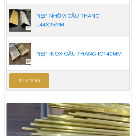
NẸP NHÔM CẦU THANG
L44X25MM
NẸP INOX CẦU THANG ICT40MM
Xem thêm