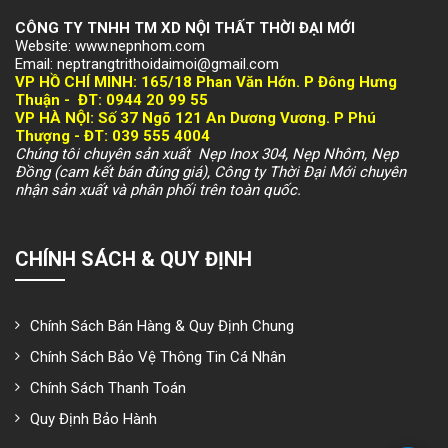
CÔNG TY TNHH TM XD NỘI THẤT THỜI ĐẠI MỚI
Website: www.nepnhom.com
Email: neptrangtrithoidaimoi@gmail.com
VP HỒ CHÍ MINH:
165/18 Phan Văn Hớn. P Đông Hưng
Thuận -
ĐT: 094
4 20 99 55
VP HÀ NỘI
: Số 37 Ngõ 121 An Dương Vương. P Phú
Thượng -
ĐT: 039 555 4004
Chúng tôi chuyên sản xuất Nẹp Inox 304, Nẹp Nhôm, Nẹp
Đồng (cam kết bán đúng giá), Công ty Thời Đại Mới chuyên
nhận sản xuất và phân phối trên toàn quốc.
CHÍNH SÁCH & QUY ĐỊNH
Chính Sách Bán Hàng & Quy Định Chung
Chính Sách Bảo Vệ Thông Tin Cá Nhân
Chính Sách Thanh Toán
Quy Định Bảo Hành