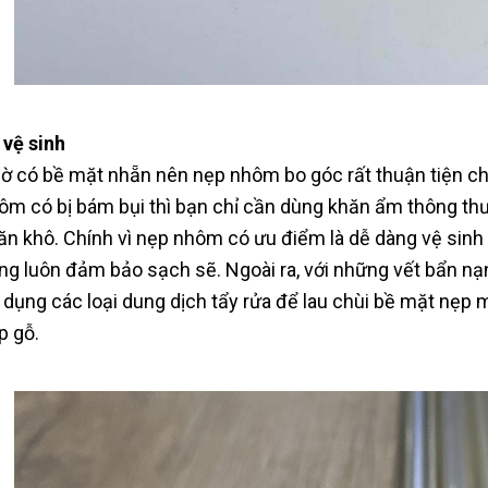
 vệ sinh
ờ có bề mặt nhẵn nên nẹp nhôm bo góc rất thuận tiện cho
ôm có bị bám bụi thì bạn chỉ cần dùng khăn ẩm thông thường
ăn khô. Chính vì nẹp nhôm có ưu điểm là dễ dàng vệ sinh
ng luôn đảm bảo sạch sẽ. Ngoài ra, với những vết bẩn nạ
 dụng các loại dung dịch tẩy rửa để lau chùi bề mặt nẹp
p gỗ.