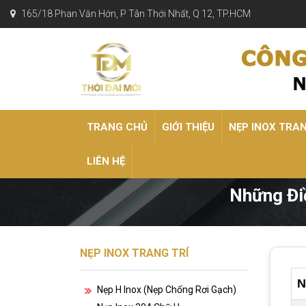
165/18 Phan Văn Hớn, P Tân Thới Nhất, Q 12, TP.HCM
TRANG CHỦ
GIỚI THIỆU
NẸP INOX TRA
LIÊN HỆ
Những Đi
NẸP INOX TRANG TRÍ
N
Nẹp H Inox (nẹp Chống Rơi Gạch)