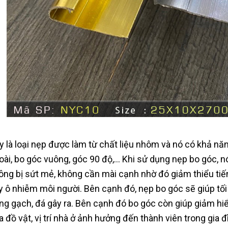
y là loại nẹp được làm từ chất liệu nhôm và nó có khả nă
oài, bo góc vuông, góc 90 độ,… Khi sử dụng nẹp bo góc, nó
ông bị sứt mẻ, không cần mài cạnh nhờ đó giảm thiểu ti
y ô nhiễm môi người. Bên cạnh đó, nẹp bo góc sẽ giúp tối
ng gạch, đá gây ra. Bên cạnh đó bo góc còn giúp giảm hi
a đồ vật, vị trí nhà ở ảnh hưởng đến thành viên trong gia 