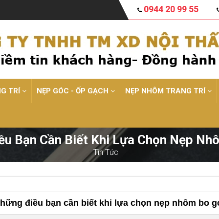
0944 20 99 55
NG TRÍ
NẸP GÓC - ỐP GẠCH
NẸP NHÔM TRANG TRÍ
ều Bạn Cần Biết Khi Lựa Chọn Nẹp Nh
Tin Tức
hững điều bạn cần biết khi lựa chọn nẹp nhôm bo g