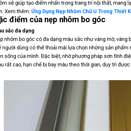
ôm sẽ giúp tạo điểm nhấn trong trang trí nội thất, mang lạ
n. Xem thêm:
Ứng Dụng Nẹp Nhôm Chữ U Trong Thiết K
ặc điểm của nẹp nhôm bo góc
u sắc đa dạng
p nhôm bo góc có đa dạng màu sắc như vàng mờ, vàng bó
ế người dùng có thể thoải mái lựa chọn những sản phẩm 
an sống của mình. Đặc biệt, nhờ phương pháp sơn tĩnh đi
u rất cao, hạn chế bị bay màu theo thời gian, duy trì đượ