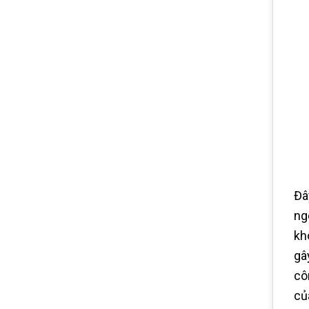
Đâ
ng
kh
gâ
cô
củ