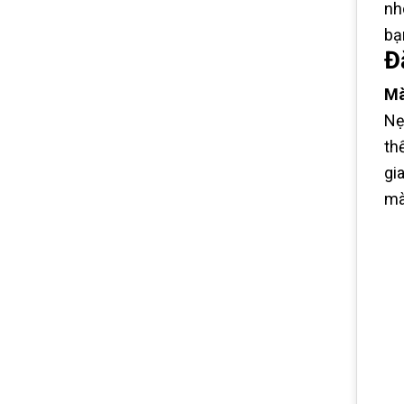
nh
bạ
Đ
Mà
Nẹ
th
gi
mà