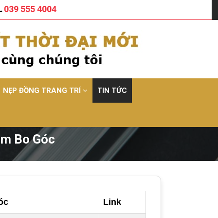
039 555 4004
NẸP ĐỒNG TRANG TRÍ
TIN TỨC
ôm Bo Góc
óc
Link