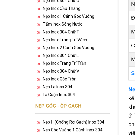
Nẹp Inox 304 Chữ U
N
Nẹp Inox Cầu Thang
Nẹp Inox 1 Cánh Góc Vuông
Đ
Tấm Inox Sóng Nước
M
Nẹp Inox 304 Chữ T
Nẹp Inox Trang Trí Vách
C
Nẹp Inox 2 Cánh Góc Vuông
Nẹp Inox 304 Chữ L
M
Nẹp Inox Trang Trí Trần
Nẹp Inox 304 Chữ V
S
Nẹp Inox Góc Tròn
Nẹp La Inox 304
Nẹ
La Cuộn Inox 304
kế
NẸP GÓC - ỐP GẠCH
kh
ở.
Nẹp H (chống Rơi Gạch) Inox 304
ch
Nẹp Góc Vuông 1 Cánh Inox 304
vi