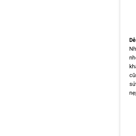
Dễ
Nh
nh
kh
cũ
sử
nẹ