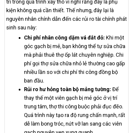
trí trong quá trình xây thô vì nghĩ rằng đây là phụ
kiện không quá cần thiết. Thế nhưng, đây lại là
nguyên nhân chính dẫn đến các rủi ro tài chính phát
sinh sau này:
Chi phí nhân công dặm vá đắt đỏ:
Khi một
góc gạch bị mẻ, bạn không thể tự sửa chữa
mà phải thuê thợ ốp lát chuyên nghiệp. Chi
phí gọi thợ sửa chữa nhỏ lẻ thường cao gấp
nhiều lần so với chi phí thi công đồng bộ
ban đầu.
Rủi ro hư hỏng toàn bộ mảng tường:
Để
thay thế một viên gạch bị mẻ góc ở vị trí
trung tâm, thợ thi công buộc phải đục đẽo.
Quá trình này tạo ra độ rung chấn mạnh, rất
dễ làm bong tróc, nứt vỡ lan sang các viên
gạch nguyên vẹn xung quanh.