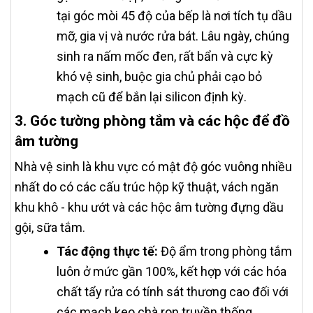
tại góc mòi 45 độ của bếp là nơi tích tụ dầu
mỡ, gia vị và nước rửa bát. Lâu ngày, chúng
sinh ra nấm mốc đen, rất bẩn và cực kỳ
khó vệ sinh, buộc gia chủ phải cạo bỏ
mạch cũ để bắn lại silicon định kỳ.
3. Góc tường phòng tắm và các hộc để đồ
âm tường
Nhà vệ sinh là khu vực có mật độ góc vuông nhiều
nhất do có các cấu trúc hộp kỹ thuật, vách ngăn
khu khô - khu ướt và các hộc âm tường đựng dầu
gội, sữa tắm.
Tác động thực tế:
Độ ẩm trong phòng tắm
luôn ở mức gần 100%, kết hợp với các hóa
chất tẩy rửa có tính sát thương cao đối với
các mạch keo chà ron truyền thống.