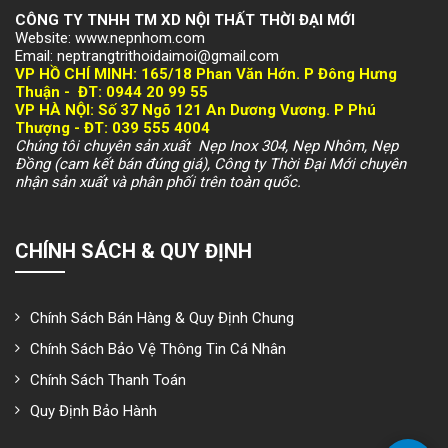
CÔNG TY TNHH TM XD NỘI THẤT THỜI ĐẠI MỚI
Website: www.nepnhom.com
Email: neptrangtrithoidaimoi@gmail.com
VP HỒ CHÍ MINH:
165/18 Phan Văn Hớn. P Đông Hưng
Thuận -
ĐT: 094
4 20 99 55
VP HÀ NỘI
: Số 37 Ngõ 121 An Dương Vương. P Phú
Thượng -
ĐT: 039 555 4004
Chúng tôi chuyên sản xuất Nẹp Inox 304, Nẹp Nhôm, Nẹp
Đồng (cam kết bán đúng giá), Công ty Thời Đại Mới chuyên
nhận sản xuất và phân phối trên toàn quốc.
CHÍNH SÁCH & QUY ĐỊNH
Chính Sách Bán Hàng & Quy Định Chung
Chính Sách Bảo Vệ Thông Tin Cá Nhân
Chính Sách Thanh Toán
Quy Định Bảo Hành