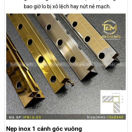
bao giờ lo bị xô lệch hay nứt nẻ mạch.
Nẹp inox 1 cánh góc vuông