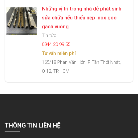
Những vị trí trong nhà dễ phát sinh
sửa chữa nếu thiếu nẹp inox góc
gạch vuông
Tin tức
0944 20 99 55
Tư vấn miễn phí
165/18 Phan Văn Hớn, P Tân Thới Nhất,
Q 12, TP.HCM
THÔNG TIN LIÊN HỆ