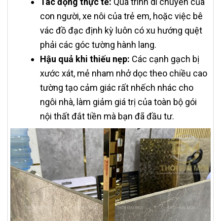
Tác động thực tế:
Quá trình di chuyển của
con người, xe nôi của trẻ em, hoặc việc bê
vác đồ đạc định kỳ luôn có xu hướng quệt
phải các góc tường hành lang.
Hậu quả khi thiếu nẹp:
Các cạnh gạch bị
xước xát, mẻ nham nhở dọc theo chiều cao
tường tạo cảm giác rất nhếch nhác cho
ngôi nhà, làm giảm giá trị của toàn bộ gói
nội thất đắt tiền mà bạn đã đầu tư.