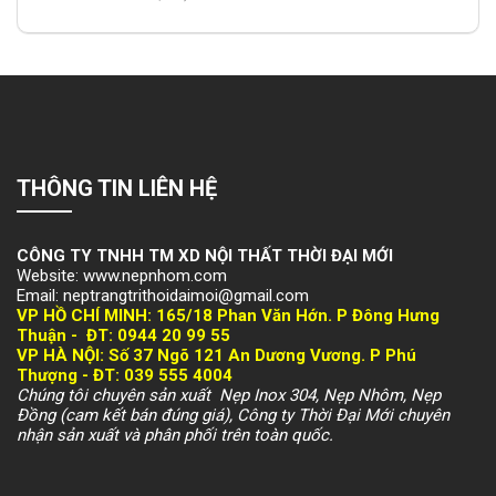
THÔNG TIN LIÊN HỆ
CÔNG TY TNHH TM XD NỘI THẤT THỜI ĐẠI MỚI
Website: www.nepnhom.com
Email: neptrangtrithoidaimoi@gmail.com
VP HỒ CHÍ MINH:
165/18 Phan Văn Hớn. P Đông Hưng
Thuận -
ĐT: 094
4 20 99 55
VP HÀ NỘI
: Số 37 Ngõ 121 An Dương Vương. P Phú
Thượng -
ĐT: 039 555 4004
Chúng tôi chuyên sản xuất Nẹp Inox 304, Nẹp Nhôm, Nẹp
Đồng (cam kết bán đúng giá), Công ty Thời Đại Mới chuyên
nhận sản xuất và phân phối trên toàn quốc.