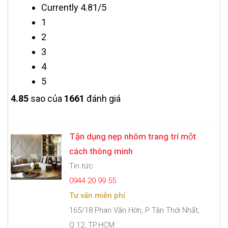
Currently 4.81/5
1
2
3
4
5
4.8
5
sao của
1661
đánh giá
Tận dụng nẹp nhôm trang trí một
cách thông minh
Tin tức
0944 20 99 55
Tư vấn miễn phí
165/18 Phan Văn Hớn, P Tân Thới Nhất,
Q 12, TP.HCM