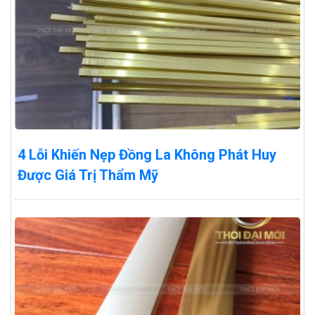
4 Lỗi Khiến Nẹp Đồng La Không Phát Huy
Được Giá Trị Thẩm Mỹ