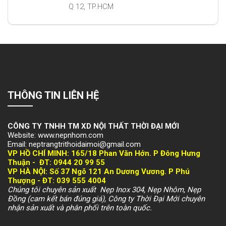
Q 12, TP.HCM
THÔNG TIN LIÊN HỆ
CÔNG TY TNHH TM XD NỘI THẤT THỜI ĐẠI MỚI
Website: www.nepnhom.com
Email: neptrangtrithoidaimoi@gmail.com
VP HỒ CHÍ MINH:
165/18 Phan Văn Hớn. P Đông Hưng
Thuận -
ĐT: 094
4 20 99 55
VP HÀ NỘI
: Số 37 Ngõ 121 An Dương Vương. P Phú
Thượng -
ĐT: 039 555 4004
Chúng tôi chuyên sản xuất Nẹp Inox 304, Nẹp Nhôm, Nẹp
Đồng (cam kết bán đúng giá), Công ty Thời Đại Mới chuyên
nhận sản xuất và phân phối trên toàn quốc.