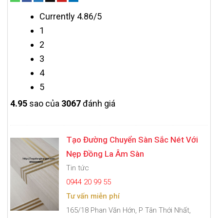
Currently 4.86/5
1
2
3
4
5
4.9
5
sao của
3067
đánh giá
Tạo Đường Chuyển Sàn Sắc Nét Với
Nẹp Đồng La Âm Sàn
Tin tức
0944 20 99 55
Tư vấn miễn phí
165/18 Phan Văn Hớn, P Tân Thới Nhất,