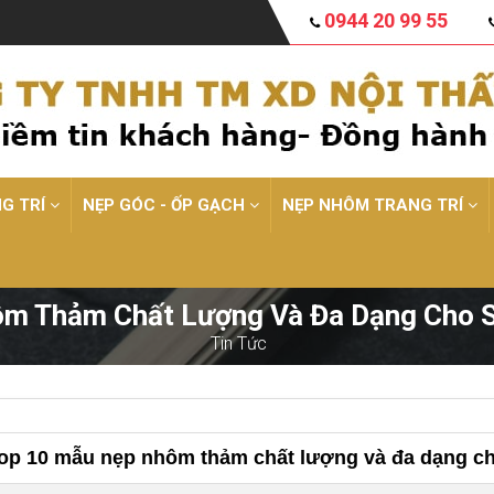
0944 20 99 55
NG TRÍ
NẸP GÓC - ỐP GẠCH
NẸP NHÔM TRANG TRÍ
m Thảm Chất Lượng Và Đa Dạng Cho 
Tin Tức
op 10 mẫu nẹp nhôm thảm chất lượng và đa dạng ch