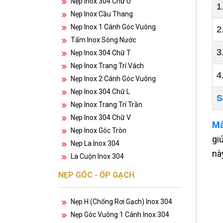
Nẹp Inox 304 Chữ U
1
Nẹp Inox Cầu Thang
Nẹp Inox 1 Cánh Góc Vuông
2
Tấm Inox Sóng Nước
3
Nẹp Inox 304 Chữ T
Nẹp Inox Trang Trí Vách
4
Nẹp Inox 2 Cánh Góc Vuông
Nẹp Inox 304 Chữ L
S
Nẹp Inox Trang Trí Trần
Nẹp Inox 304 Chữ V
Mẫ
Nẹp Inox Góc Tròn
gi
Nẹp La Inox 304
nà
La Cuộn Inox 304
NẸP GÓC - ỐP GẠCH
Nẹp H (chống Rơi Gạch) Inox 304
Nẹp Góc Vuông 1 Cánh Inox 304