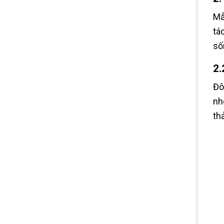
Mẫ
tá
số
2.
Đô
nh
th