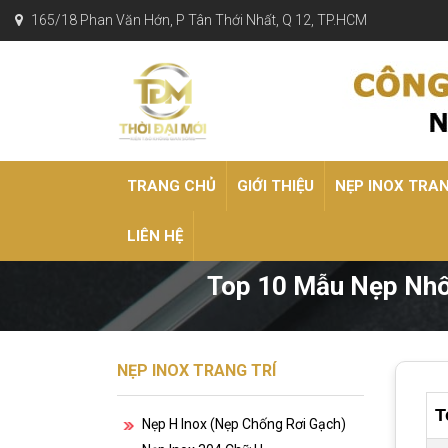
165/18 Phan Văn Hớn, P Tân Thới Nhất, Q 12, TP.HCM
TRANG CHỦ
GIỚI THIỆU
NẸP INOX TRA
LIÊN HỆ
Top 10 Mẫu Nẹp Nhô
NẸP INOX TRANG TRÍ
T
Nẹp H Inox (nẹp Chống Rơi Gạch)