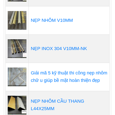
NẸP NHÔM V10MM
NẸP INOX 304 V10MM-NK
Giải mã 5 kỹ thuật thi công nẹp nhôm
chữ u giúp bề mặt hoàn thiện đẹp
NẸP NHÔM CẦU THANG
L44X25MM