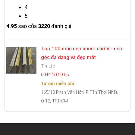
4
5
4.9
5
sao của
3220
đánh giá
Top 100 mẫu nẹp nhôm chữ V - nẹp
góc đa dạng và đẹp mắt
Tin tức
0944 20 99 55
Tư vấn miễn phí
165/18 Phan Văn Hớn, P Tân Thới Nhất,
Q 12, TP.HCM