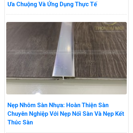
Ưa Chuộng Và Ứng Dụng Thực Tế
Nẹp Nhôm Sàn Nhựa: Hoàn Thiện Sàn
Chuyên Nghiệp Với Nẹp Nối Sàn Và Nẹp Kết
Thúc Sàn