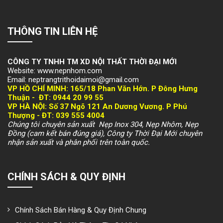
THÔNG TIN LIÊN HỆ
CÔNG TY TNHH TM XD NỘI THẤT THỜI ĐẠI MỚI
Website: www.nepnhom.com
Email: neptrangtrithoidaimoi@gmail.com
VP HỒ CHÍ MINH:
165/18 Phan Văn Hớn. P Đông Hưng
Thuận -
ĐT: 094
4 20 99 55
VP HÀ NỘI
: Số 37 Ngõ 121 An Dương Vương. P Phú
Thượng -
ĐT: 039 555 4004
Chúng tôi chuyên sản xuất Nẹp Inox 304, Nẹp Nhôm, Nẹp
Đồng (cam kết bán đúng giá), Công ty Thời Đại Mới chuyên
nhận sản xuất và phân phối trên toàn quốc.
CHÍNH SÁCH & QUY ĐỊNH
Chính Sách Bán Hàng & Quy Định Chung