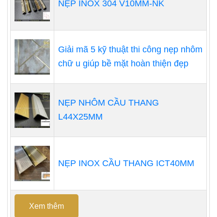
NẸP INOX 304 V10MM-NK
Giải mã 5 kỹ thuật thi công nẹp nhôm
chữ u giúp bề mặt hoàn thiện đẹp
NẸP NHÔM CẦU THANG
L44X25MM
NẸP INOX CẦU THANG ICT40MM
Xem thêm