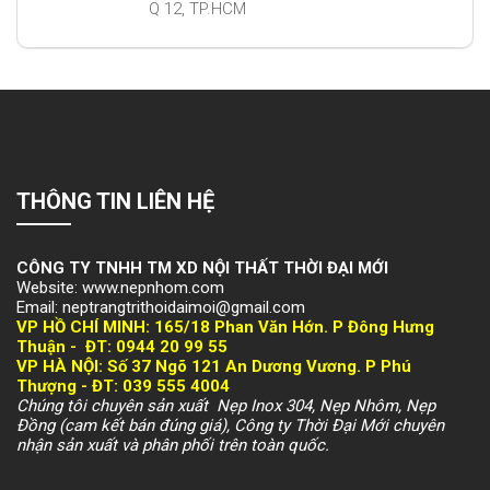
Q 12, TP.HCM
THÔNG TIN LIÊN HỆ
CÔNG TY TNHH TM XD NỘI THẤT THỜI ĐẠI MỚI
Website: www.nepnhom.com
Email: neptrangtrithoidaimoi@gmail.com
VP HỒ CHÍ MINH:
165/18 Phan Văn Hớn. P Đông Hưng
Thuận -
ĐT: 094
4 20 99 55
VP HÀ NỘI
: Số 37 Ngõ 121 An Dương Vương. P Phú
Thượng -
ĐT: 039 555 4004
Chúng tôi chuyên sản xuất Nẹp Inox 304, Nẹp Nhôm, Nẹp
Đồng (cam kết bán đúng giá), Công ty Thời Đại Mới chuyên
nhận sản xuất và phân phối trên toàn quốc.