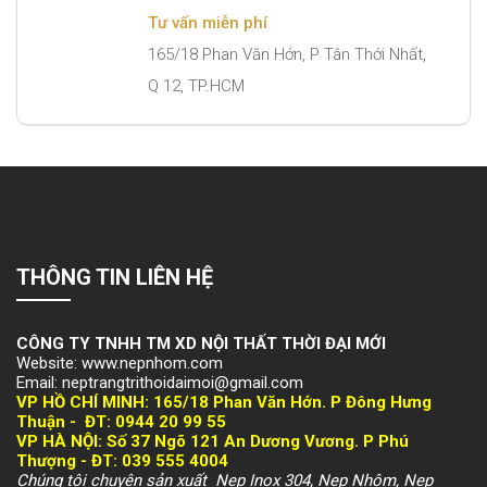
Tư vấn miễn phí
165/18 Phan Văn Hớn, P Tân Thới Nhất,
Q 12, TP.HCM
THÔNG TIN LIÊN HỆ
CÔNG TY TNHH TM XD NỘI THẤT THỜI ĐẠI MỚI
Website: www.nepnhom.com
Email: neptrangtrithoidaimoi@gmail.com
VP HỒ CHÍ MINH:
165/18 Phan Văn Hớn. P Đông Hưng
Thuận -
ĐT: 094
4 20 99 55
VP HÀ NỘI
: Số 37 Ngõ 121 An Dương Vương. P Phú
Thượng -
ĐT: 039 555 4004
Chúng tôi chuyên sản xuất Nẹp Inox 304, Nẹp Nhôm, Nẹp