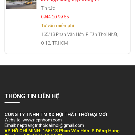
Tin tức
0944 20 99 55
Tư vấn miễn phí
165/18 Phan Văn Hớn, P Tân Thới Nhất,
Q 12, TP.HCM
THÔNG TIN LIÊN HỆ
CÔNG TY TNHH TM XD NỘI THẤT THỜI ĐẠI MỚI
Website: www.nepnhom.com
Email: neptrangtrithoidaimoi@gmail.com
VP HỒ CHÍ MINH:
165/18 Phan Văn Hớn. P Đông Hưng