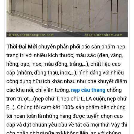
Thời Đại Mới
chuyên phân phối các sản phẩm nẹp
trang trí với nhiều kích thước, màu sắc (đen, vàng,
hồng, bạc, inox, màu đồng, trắng,...), chất liệu cao
cấp (nhôm, đồng thau, inox,...), hình dáng với nhiều
công dụng hữu ích khác nhau như che khuyết điểm
các khe nối, chỉ viền tường,
nẹp cầu thang
chống
trơn trượt,...(nẹp chữ T, nẹp chữ L, LA cuộn, nẹp chữ
F,...). Chúng tôi cam kết 100% sản phẩm bên chúng
tôi hoàn toàn là những hàng được tuyển chọn cao
cấp và đạt chuẩn yêu cầu về tất cả mọi thứ. Vậy thì
còn chần chờ gì nữa mà không liên lạc với chúng