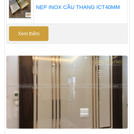
NẸP INOX CẦU THANG ICT40MM
Xem thêm