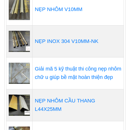
NẸP NHÔM V10MM
NẸP INOX 304 V10MM-NK
Giải mã 5 kỹ thuật thi công nẹp nhôm
chữ u giúp bề mặt hoàn thiện đẹp
NẸP NHÔM CẦU THANG
L44X25MM