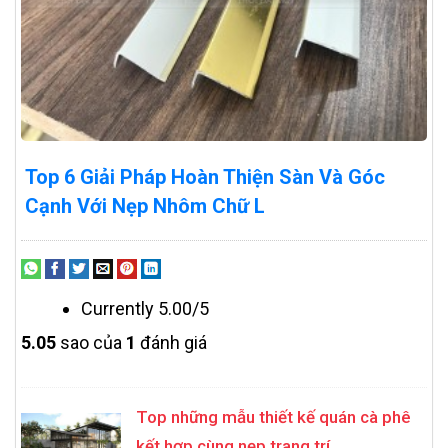
Top 6 Giải Pháp Hoàn Thiện Sàn Và Góc
Cạnh Với Nẹp Nhôm Chữ L
Currently 5.00/5
5.0
5
sao của
1
đánh giá
Top những mẫu thiết kế quán cà phê
kết hợp cùng nẹp trang trí