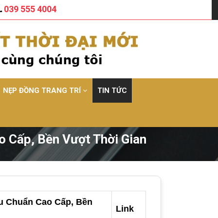
039 555 4004
NẸP ĐỒNG TRANG TRÍ
TIN TỨC
o Cấp, Bền Vượt Thời Gian
êu Chuẩn Cao Cấp, Bền
Link