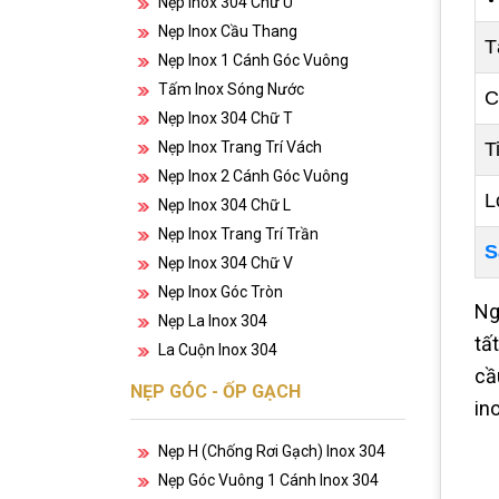
Nẹp Inox 304 Chữ U
Nẹp Inox Cầu Thang
T
Nẹp Inox 1 Cánh Góc Vuông
Tấm Inox Sóng Nước
C
Nẹp Inox 304 Chữ T
Nẹp Inox Trang Trí Vách
T
Nẹp Inox 2 Cánh Góc Vuông
L
Nẹp Inox 304 Chữ L
Nẹp Inox Trang Trí Trần
S
Nẹp Inox 304 Chữ V
Nẹp Inox Góc Tròn
Ng
Nẹp La Inox 304
tấ
La Cuộn Inox 304
cầ
NẸP GÓC - ỐP GẠCH
in
Nẹp H (chống Rơi Gạch) Inox 304
Nẹp Góc Vuông 1 Cánh Inox 304