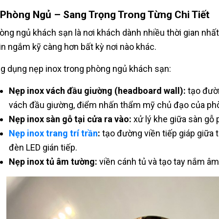
 Phòng Ngủ – Sang Trọng Trong Từng Chi Tiết
òng ngủ khách sạn là nơi khách dành nhiều thời gian nhất
ìn ngắm kỹ càng hơn bất kỳ nơi nào khác.
g dụng nẹp inox trong phòng ngủ khách sạn:
Nẹp inox vách đầu giường (headboard wall):
tạo đườn
vách đầu giường, điểm nhấn thẩm mỹ chủ đạo của ph
Nẹp inox sàn gỗ tại cửa ra vào:
xử lý khe giữa sàn gỗ 
Nẹp inox trang trí trần
:
tạo đường viền tiếp giáp giữa t
đèn LED gián tiếp.
Nẹp inox tủ âm tường:
viền cánh tủ và tạo tay nắm âm