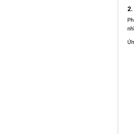
2.
Ph
nh
Ứn