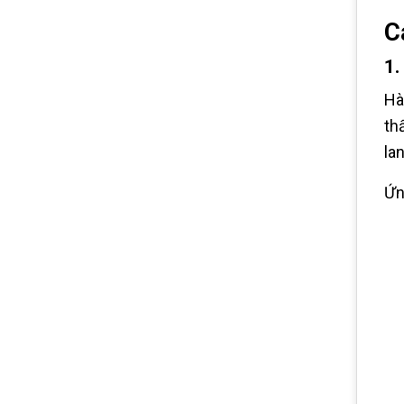
C
1.
Hà
th
la
Ứn