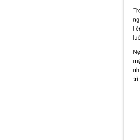
Tr
ng
li
lu
Nẹ
mặ
nh
tr