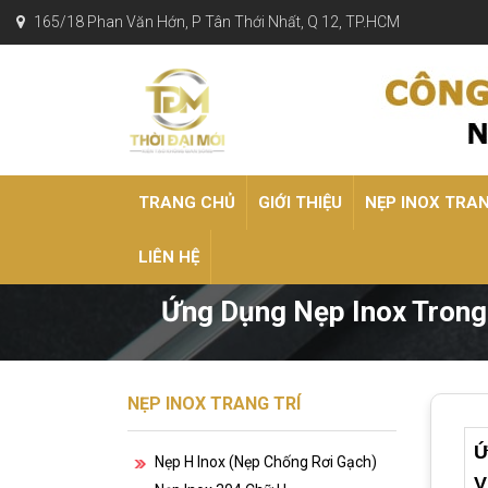
165/18 Phan Văn Hớn, P Tân Thới Nhất, Q 12, TP.HCM
TRANG CHỦ
GIỚI THIỆU
NẸP INOX TRA
LIÊN HỆ
Ứng Dụng Nẹp Inox Trong 
NẸP INOX TRANG TRÍ
Ứ
Nẹp H Inox (nẹp Chống Rơi Gạch)
V