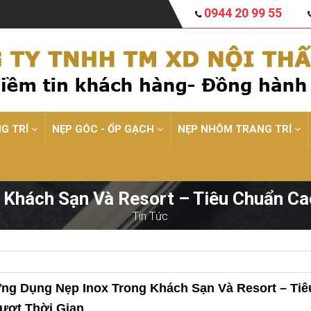
0944 20 99 55
NG TRÍ
NẸP GÓC - ỐP GẠCH
NẸP NHÔM TRANG TRÍ
Khách Sạn Và Resort – Tiêu Chuẩn Ca
Tin Tức
ng Dụng Nẹp Inox Trong Khách Sạn Và Resort – Ti
ượt Thời Gian