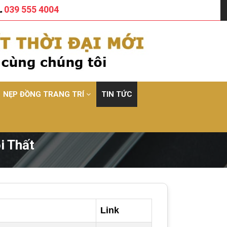
039 555 4004
NẸP ĐỒNG TRANG TRÍ
TIN TỨC
i Thất
Link