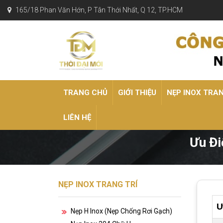
165/18 Phan Văn Hớn, P Tân Thới Nhất, Q 12, TP.HCM
TRANG CHỦ
GIỚI THIỆU
NẸP INOX TRA
LIÊN HỆ
Ưu Đi
NẸP INOX TRANG TRÍ
Ư
Nẹp H Inox (nẹp Chống Rơi Gạch)