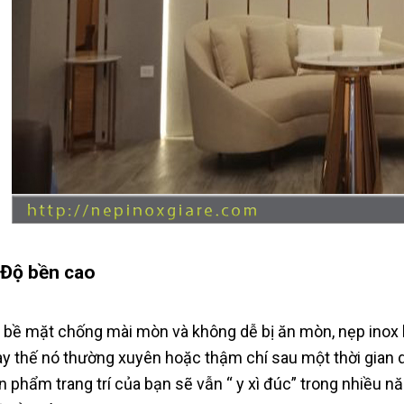
 Độ bền cao
 bề mặt chống mài mòn và không dễ bị ăn mòn, nẹp inox 
ay thế nó thường xuyên hoặc thậm chí sau một thời gian 
n phẩm trang trí của bạn sẽ vẫn “ y xì đúc” trong nhiều n