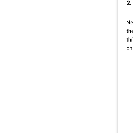
2.
Nẹ
th
th
ch