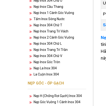
Nẹp Inox 304 Chữ U
Ư
Nẹp Inox Cầu Thang
Nẹp Inox 1 Cánh Góc Vuông
P
Tấm Inox Sóng Nước
S
Nẹp Inox 304 Chữ T
Nẹp Inox Trang Trí Vách
Nẹ
Nẹp Inox 2 Cánh Góc Vuông
Nẹp Inox 304 Chữ L
tí
Nẹp Inox Trang Trí Trần
Hã
Nẹp Inox 304 Chữ V
nà
Nẹp Inox Góc Tròn
Nẹp La Inox 304
La Cuộn Inox 304
NẸP GÓC - ỐP GẠCH
Nẹp H (chống Rơi Gạch) Inox 304
Nẹp Góc Vuông 1 Cánh Inox 304