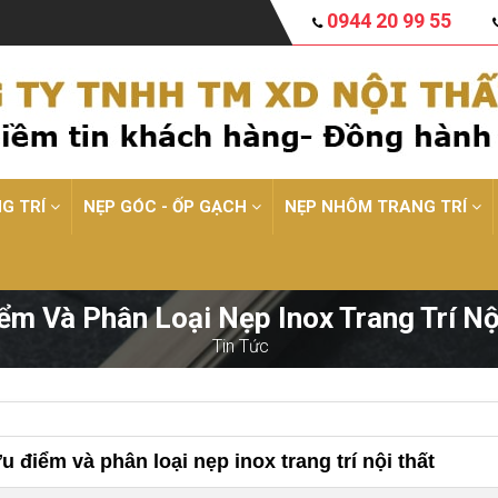
0944 20 99 55
NG TRÍ
NẸP GÓC - ỐP GẠCH
NẸP NHÔM TRANG TRÍ
ểm Và Phân Loại Nẹp Inox Trang Trí Nộ
Tin Tức
u điểm và phân loại nẹp inox trang trí nội thất