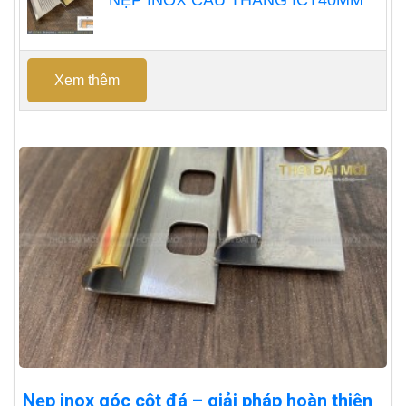
NẸP INOX CẦU THANG ICT40MM
Xem thêm
Nẹp inox góc cột đá – giải pháp hoàn thiện