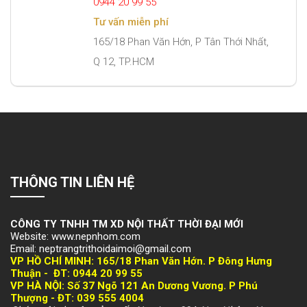
0944 20 99 55
Tư vấn miễn phí
165/18 Phan Văn Hớn, P Tân Thới Nhất,
Q 12, TP.HCM
THÔNG TIN LIÊN HỆ
CÔNG TY TNHH TM XD NỘI THẤT THỜI ĐẠI MỚI
Website: www.nepnhom.com
Email: neptrangtrithoidaimoi@gmail.com
VP HỒ CHÍ MINH:
165/18 Phan Văn Hớn. P Đông Hưng
Thuận -
ĐT: 094
4 20 99 55
VP HÀ NỘI
: Số 37 Ngõ 121 An Dương Vương. P Phú
Thượng -
ĐT: 039 555 4004