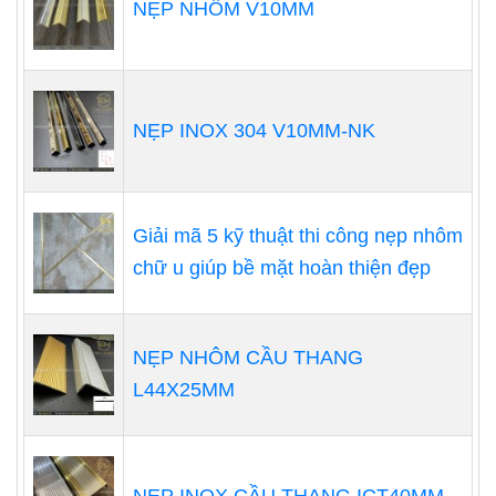
NẸP NHÔM V10MM
NẸP INOX 304 V10MM-NK
Giải mã 5 kỹ thuật thi công nẹp nhôm
chữ u giúp bề mặt hoàn thiện đẹp
NẸP NHÔM CẦU THANG
L44X25MM