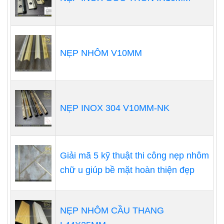
NẸP NHÔM V10MM
NẸP INOX 304 V10MM-NK
Giải mã 5 kỹ thuật thi công nẹp nhôm
chữ u giúp bề mặt hoàn thiện đẹp
NẸP NHÔM CẦU THANG