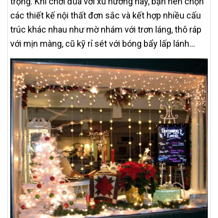
trọng. Khi chơi đùa với xu hướng này, bạn nên chọn
các thiết kế nội thất đơn sắc và kết hợp nhiều cấu
trúc khác nhau như mờ nhám với trơn láng, thô ráp
với mịn màng, cũ kỹ rỉ sét với bóng bẩy lấp lánh…