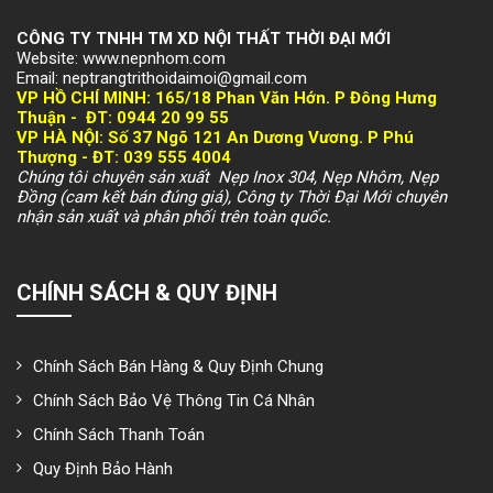
CÔNG TY TNHH TM XD NỘI THẤT THỜI ĐẠI MỚI
Website: www.nepnhom.com
Email: neptrangtrithoidaimoi@gmail.com
VP HỒ CHÍ MINH:
165/18 Phan Văn Hớn. P Đông Hưng
Thuận -
ĐT: 094
4 20 99 55
VP HÀ NỘI
: Số 37 Ngõ 121 An Dương Vương. P Phú
Thượng -
ĐT: 039 555 4004
Chúng tôi chuyên sản xuất Nẹp Inox 304, Nẹp Nhôm, Nẹp
Đồng (cam kết bán đúng giá), Công ty Thời Đại Mới chuyên
nhận sản xuất và phân phối trên toàn quốc.
CHÍNH SÁCH & QUY ĐỊNH
Chính Sách Bán Hàng & Quy Định Chung
Chính Sách Bảo Vệ Thông Tin Cá Nhân
Chính Sách Thanh Toán
Quy Định Bảo Hành