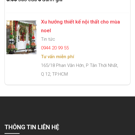
Xu hướng thiết kế nội thất cho mùa
noel
Tin tức
0944 20 99 55
Tư vấn miễn phí
165/18 Phan Văn Hớn, P Tân Thới Nhất,
Q 12, TP.HCM
THÔNG TIN LIÊN HỆ