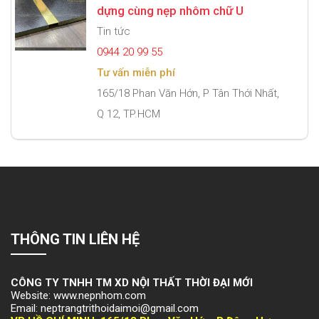
dựng cùng nẹp nhôm chữ U
Tin tức
0944 20 99 55
Tư vấn miễn phí
165/18 Phan Văn Hớn, P Tân Thới Nhất,
Q 12, TP.HCM
THÔNG TIN LIÊN HỆ
CÔNG TY TNHH TM XD NỘI THẤT THỜI ĐẠI MỚI
Website: www.nepnhom.com
Email: neptrangtrithoidaimoi@gmail.com