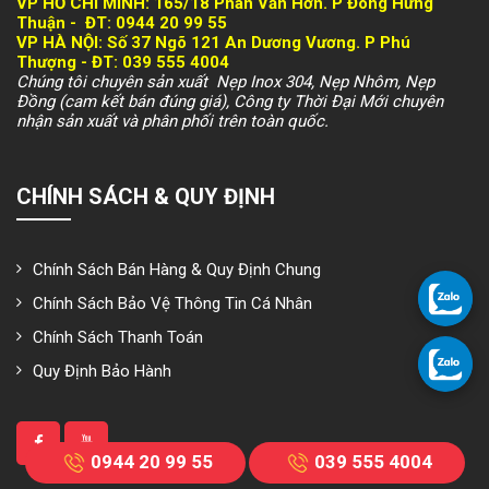
VP HỒ CHÍ MINH:
165/18 Phan Văn Hớn. P Đông Hưng
Thuận -
ĐT: 094
4 20 99 55
VP HÀ NỘI
: Số 37 Ngõ 121 An Dương Vương. P Phú
Thượng -
ĐT: 039 555 4004
Chúng tôi chuyên sản xuất Nẹp Inox 304, Nẹp Nhôm, Nẹp
Đồng (cam kết bán đúng giá), Công ty Thời Đại Mới chuyên
nhận sản xuất và phân phối trên toàn quốc.
CHÍNH SÁCH & QUY ĐỊNH
Chính Sách Bán Hàng & Quy Định Chung
Chính Sách Bảo Vệ Thông Tin Cá Nhân
Chính Sách Thanh Toán
Quy Định Bảo Hành
0944 20 99 55
039 555 4004