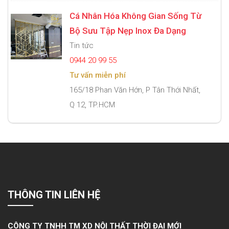
Cá Nhân Hóa Không Gian Sống Từ
Bộ Sưu Tập Nẹp Inox Đa Dạng
Tin tức
0944 20 99 55
Tư vấn miễn phí
165/18 Phan Văn Hớn, P Tân Thới Nhất,
Q 12, TP.HCM
THÔNG TIN LIÊN HỆ
CÔNG TY TNHH TM XD NỘI THẤT THỜI ĐẠI MỚI