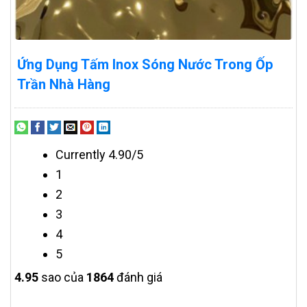
Ứng Dụng Tấm Inox Sóng Nước Trong Ốp
Trần Nhà Hàng
Currently 4.90/5
1
2
3
4
5
4.9
5
sao của
1864
đánh giá