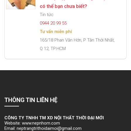
có thể bạn chưa biết?
Tin tức
0944 20 99 55
Tư vấn miễn phí
165/18 Phan Văn Hớn, P Tân Thới Nhất,
Q 12, TP.HCM
THÔNG TIN LIÊN HỆ
CÔNG TY TNHH TM XD NỘI THẤT THỜI ĐẠI MỚI
Website: www.nepnhom.com
Email: neptrangtrithoidaimoi@gmail.com