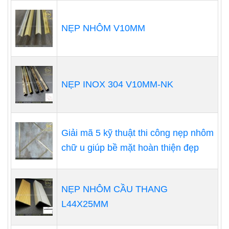
NẸP NHÔM V10MM
NẸP INOX 304 V10MM-NK
Giải mã 5 kỹ thuật thi công nẹp nhôm
chữ u giúp bề mặt hoàn thiện đẹp
NẸP NHÔM CẦU THANG
L44X25MM