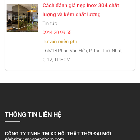
Cách đánh giá nẹp inox 304 chất
lượng và kém chất lượng
Tin tức
0944 20 99 55
Tư vấn miễn phí
165/18 Phan Văn Hớn, P Tân Thới Nhất,
Q 12, TP.HCM
THÔNG TIN LIÊN HỆ
CÔNG TY TNHH TM XD NỘI THẤT THỜI ĐẠI MỚI
Website: www.nepnhom.com