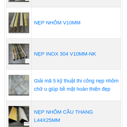
NẸP NHÔM V10MM
NẸP INOX 304 V10MM-NK
Giải mã 5 kỹ thuật thi công nẹp nhôm
chữ u giúp bề mặt hoàn thiện đẹp
NẸP NHÔM CẦU THANG
L44X25MM