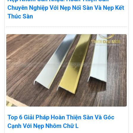
Chuyên Nghiệp Với Nẹp Nối Sàn Và Nẹp Kết
Thúc Sàn
Top 6 Giải Pháp Hoàn Thiện Sàn Và Góc
Cạnh Với Nẹp Nhôm Chữ L