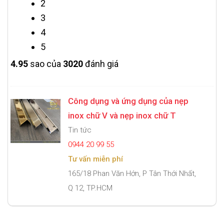
2
3
4
5
4.9
5
sao của
3020
đánh giá
Công dụng và ứng dụng của nẹp
inox chữ V và nẹp inox chữ T
Tin tức
0944 20 99 55
Tư vấn miễn phí
165/18 Phan Văn Hớn, P Tân Thới Nhất,
Q 12, TP.HCM