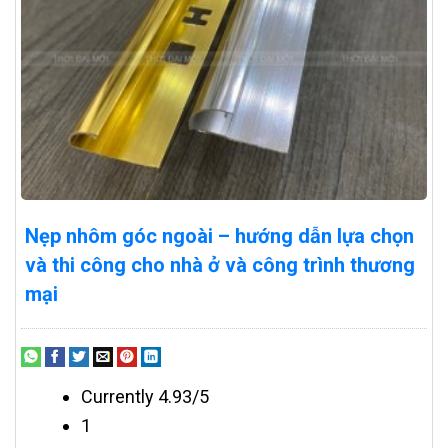
Nẹp nhôm góc ngoài – hướng dẫn lựa chọn
và thi công cho nhà ở và công trình thương
mại
Currently 4.93/5
1