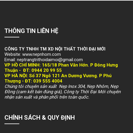
THÔNG TIN LIÊN HỆ
CÔNG TY TNHH TM XD NỘI THẤT THỜI ĐẠI MỚI
Website: www.nepnhom.com
Email: neptrangtrithoidaimoi@gmail.com
VP HỒ CHÍ MINH:
165/18 Phan Văn Hớn. P Đông Hưng
Thuận -
ĐT: 094
4 20 99 55
VP HÀ NỘI
: Số 37 Ngõ 121 An Dương Vương. P Phú
Thượng -
ĐT: 039 555 4004
Chúng tôi chuyên sản xuất Nẹp Inox 304, Nẹp Nhôm, Nẹp
Đồng (cam kết bán đúng giá), Công ty Thời Đại Mới chuyên
nhận sản xuất và phân phối trên toàn quốc.
CHÍNH SÁCH & QUY ĐỊNH