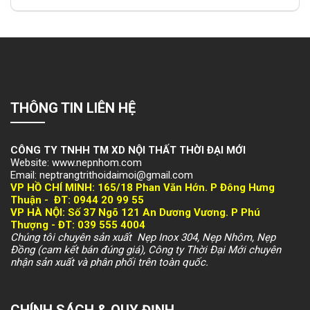
THÔNG TIN LIÊN HỆ
CÔNG TY TNHH TM XD NỘI THẤT THỜI ĐẠI MỚI
Website: www.nepnhom.com
Email: neptrangtrithoidaimoi@gmail.com
VP HỒ CHÍ MINH:
165/18 Phan Văn Hớn. P Đông Hưng
Thuận -
ĐT: 094
4 20 99 55
VP HÀ NỘI
: Số 37 Ngõ 121 An Dương Vương. P Phú
Thượng -
ĐT: 039 555 4004
Chúng tôi chuyên sản xuất Nẹp Inox 304, Nẹp Nhôm, Nẹp
Đồng (cam kết bán đúng giá), Công ty Thời Đại Mới chuyên
nhận sản xuất và phân phối trên toàn quốc.
CHÍNH SÁCH & QUY ĐỊNH