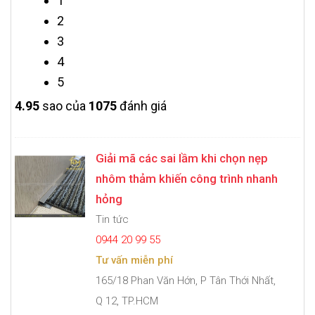
1
2
3
4
5
4.9
5
sao của
1075
đánh giá
Giải mã các sai lầm khi chọn nẹp
nhôm thảm khiến công trình nhanh
hỏng
Tin tức
0944 20 99 55
Tư vấn miễn phí
165/18 Phan Văn Hớn, P Tân Thới Nhất,
Q 12, TP.HCM