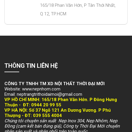
165/18 Phan Văn Hớn, P Tân Thới Nhất,
Q 12, TP.HCM
THÔNG TIN LIÊN HỆ
CÔNG TY TNHH TM XD NỘI THẤT THỜI ĐẠI MỚI
Website: www.nepnhom.com
Email: neptrangtrithoidaimoi@gmail.com
VP HỒ CHÍ MINH:
165/18 Phan Văn Hớn. P Đông Hưng
Thuận -
ĐT: 094
4 20 99 55
VP HÀ NỘI
: Số 37 Ngõ 121 An Dương Vương. P Phú
Thượng -
ĐT: 039 555 4004
Chúng tôi chuyên sản xuất Nẹp Inox 304, Nẹp Nhôm, Nẹp
Đồng (cam kết bán đúng giá), Công ty Thời Đại Mới chuyên
nhận sản xuất và phân phối trên toàn quốc.