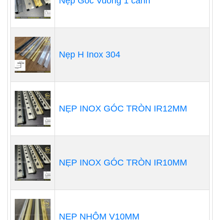
Nẹp Góc Vuông 1 cánh
Nẹp H Inox 304
NẸP INOX GÓC TRÒN IR12MM
NẸP INOX GÓC TRÒN IR10MM
NẸP NHÔM V10MM