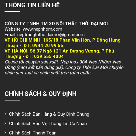
THÔNG TIN LIÊN HỆ
CÔNG TY TNHH TM XD NỘI THẤT THỜI ĐẠI MỚI
Website: www.nepnhom.com
Email: neptrangtrithoidaimoi@gmail.com
VP HỒ CHÍ MINH:
165/18 Phan Văn Hớn. P Đông Hưng
Thuận -
ĐT: 094
4 20 99 55
VP HÀ NỘI
: Số 37 Ngõ 121 An Dương Vương. P Phú
Thượng -
ĐT: 039 555 4004
Chúng tôi chuyên sản xuất Nẹp Inox 304, Nẹp Nhôm, Nẹp
Đồng (cam kết bán đúng giá), Công ty Thời Đại Mới chuyên
nhận sản xuất và phân phối trên toàn quốc.
CHÍNH SÁCH & QUY ĐỊNH
Chính Sách Bán Hàng & Quy Định Chung
Chính Sách Bảo Vệ Thông Tin Cá Nhân
Chính Sách Thanh Toán