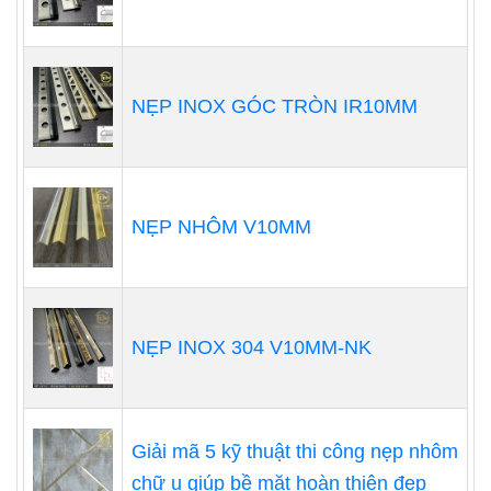
NẸP INOX GÓC TRÒN IR10MM
NẸP NHÔM V10MM
NẸP INOX 304 V10MM-NK
Giải mã 5 kỹ thuật thi công nẹp nhôm
chữ u giúp bề mặt hoàn thiện đẹp