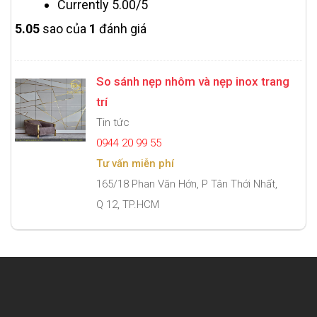
Currently 5.00/5
5.0
5
sao của
1
đánh giá
So sánh nẹp nhôm và nẹp inox trang
trí
Tin tức
0944 20 99 55
Tư vấn miễn phí
165/18 Phan Văn Hớn, P Tân Thới Nhất,
Q 12, TP.HCM