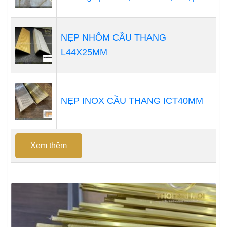
NẸP NHÔM CẦU THANG
L44X25MM
NẸP INOX CẦU THANG ICT40MM
Xem thêm