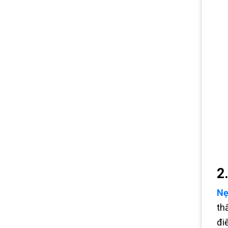
2
Nẹ
th
đi