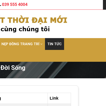
039 555 4004
NẸP ĐỒNG TRANG TRÍ
TIN TỨC
 Đời Sống
g
Link