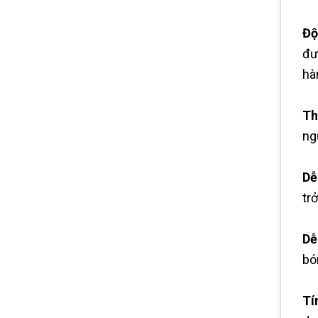
Độ
đư
hà
Th
ng
Dễ
tr
Dễ
bó
Tí