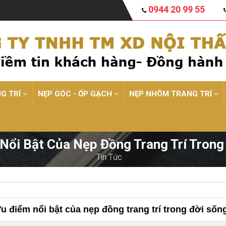
0944 20 99 55
NG TRÍ
NẸP GÓC - ỐP GẠCH
NẸP NHÔM TRANG TRÍ
Nổi Bật Của Nẹp Đồng Trang Trí Trong
Tin Tức
u điểm nổi bật của nẹp đồng trang trí trong đời sốn