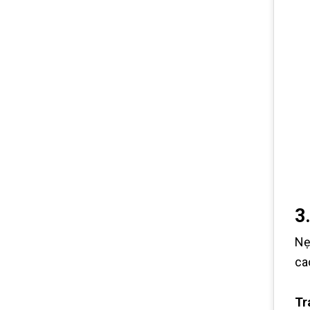
3
Nẹ
ca
Tr