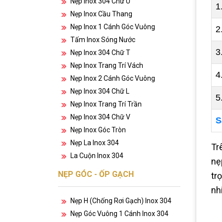
Nẹp Inox 304 Chữ U
1
Nẹp Inox Cầu Thang
Nẹp Inox 1 Cánh Góc Vuông
2
Tấm Inox Sóng Nước
3
Nẹp Inox 304 Chữ T
Nẹp Inox Trang Trí Vách
4
Nẹp Inox 2 Cánh Góc Vuông
Nẹp Inox 304 Chữ L
5
Nẹp Inox Trang Trí Trần
Nẹp Inox 304 Chữ V
S
Nẹp Inox Góc Tròn
Nẹp La Inox 304
Tr
La Cuộn Inox 304
nẹ
NẸP GÓC - ỐP GẠCH
tr
nh
Nẹp H (chống Rơi Gạch) Inox 304
Nẹp Góc Vuông 1 Cánh Inox 304