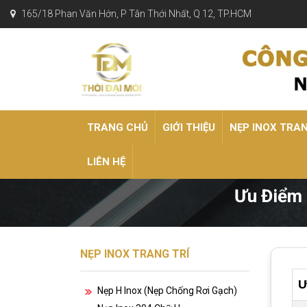
165/18 Phan Văn Hớn, P Tân Thới Nhất, Q 12, TP.HCM
TRANG CHỦ
GIỚI THIỆU
NẸP INOX TRA
LIÊN HỆ
Ưu Điểm 
NẸP INOX TRANG TRÍ
Ư
Nẹp H Inox (nẹp Chống Rơi Gạch)