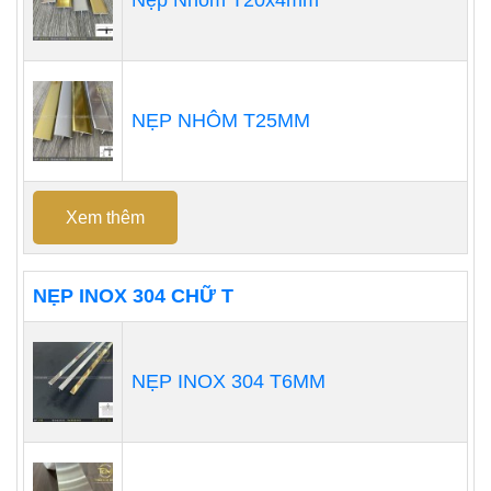
Nẹp Nhôm T20x4mm
NẸP NHÔM T25MM
Xem thêm
NẸP INOX 304 CHỮ T
NẸP INOX 304 T6MM