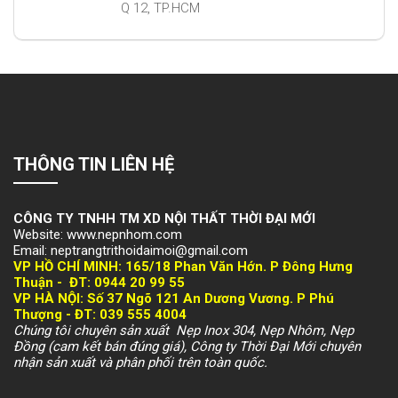
Q 12, TP.HCM
THÔNG TIN LIÊN HỆ
CÔNG TY TNHH TM XD NỘI THẤT THỜI ĐẠI MỚI
Website: www.nepnhom.com
Email: neptrangtrithoidaimoi@gmail.com
VP HỒ CHÍ MINH:
165/18 Phan Văn Hớn. P Đông Hưng
Thuận -
ĐT: 094
4 20 99 55
VP HÀ NỘI
: Số 37 Ngõ 121 An Dương Vương. P Phú
Thượng -
ĐT: 039 555 4004
Chúng tôi chuyên sản xuất Nẹp Inox 304, Nẹp Nhôm, Nẹp
Đồng (cam kết bán đúng giá), Công ty Thời Đại Mới chuyên
nhận sản xuất và phân phối trên toàn quốc.