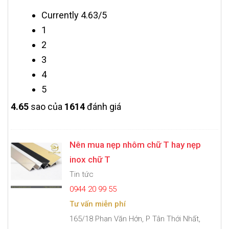
Currently 4.63/5
1
2
3
4
5
4.6
5
sao của
1614
đánh giá
Nên mua nẹp nhôm chữ T hay nẹp
inox chữ T
Tin tức
0944 20 99 55
Tư vấn miễn phí
165/18 Phan Văn Hớn, P Tân Thới Nhất,