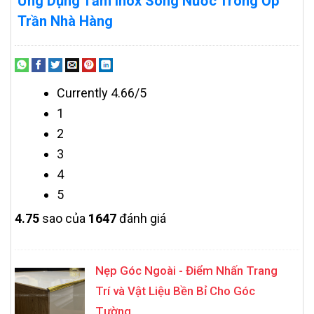
Ứng Dụng Tấm Inox Sóng Nước Trong Ốp
Trần Nhà Hàng
Currently 4.66/5
1
2
3
4
5
4.7
5
sao của
1647
đánh giá
Nẹp Góc Ngoài - Điểm Nhấn Trang
Trí và Vật Liệu Bền Bỉ Cho Góc
Tường