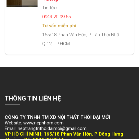
Tin tức
0944 20 99 55
Tư vấn miễn phí
165/18 Phan Văn Hớn, P Tân Thới Nhất,
Q 12, TP.HCM
THÔNG TIN LIÊN HỆ
CÔNG TY TNHH TM XD NỘI THẤT THỜI ĐẠI MỚI
Website: www.nepnhom.com
Email: neptrangtrithoidaimoi@gmail.com
VP HỒ CHÍ MINH:
165/18 Phan Văn Hớn. P Đông Hưng