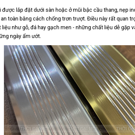
i được lắp đặt dưới sàn hoặc ở mũi bậc cầu thang, nẹp ino
 an toàn bằng cách chống trơn trượt. Điều này rất quan tr
t liệu như gỗ, đá hay gạch men - những chất liệu dễ gặp vấ
ững ngày ẩm ướt.