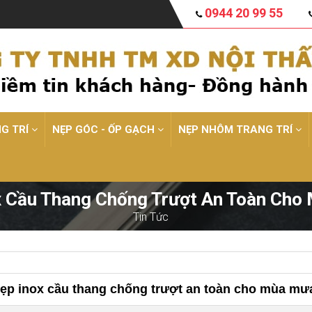
0944 20 99 55
NG TRÍ
NẸP GÓC - ỐP GẠCH
NẸP NHÔM TRANG TRÍ
x Cầu Thang Chống Trượt An Toàn Cho
Tin Tức
ẹp inox cầu thang chống trượt an toàn cho mùa mư