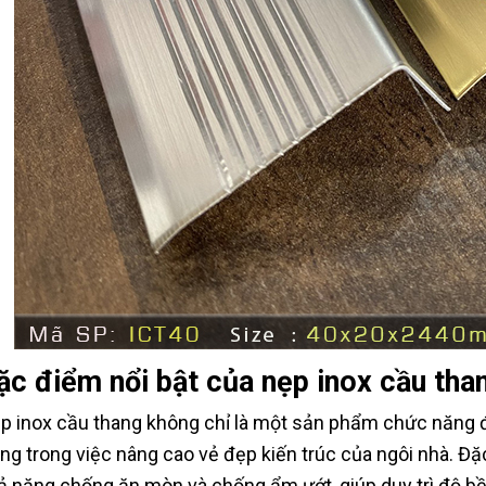
ặc điểm nổi bật của nẹp inox cầu tha
p inox cầu thang không chỉ là một sản phẩm chức năng 
ọng trong việc nâng cao vẻ đẹp kiến trúc của ngôi nhà. Đ
ả năng chống ăn mòn và chống ẩm ướt, giúp duy trì độ bền 