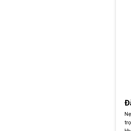
Đ
Nẹ
tr
kh