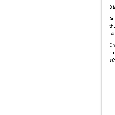
Đả
An
th
cầ
Ch
an
sử