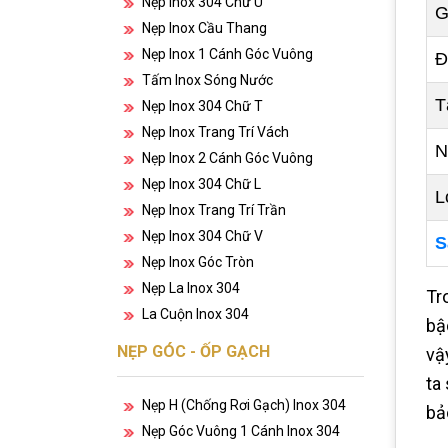
Nẹp Inox 304 Chữ U
G
Nẹp Inox Cầu Thang
Nẹp Inox 1 Cánh Góc Vuông
Đ
Tấm Inox Sóng Nước
T
Nẹp Inox 304 Chữ T
Nẹp Inox Trang Trí Vách
N
Nẹp Inox 2 Cánh Góc Vuông
Nẹp Inox 304 Chữ L
L
Nẹp Inox Trang Trí Trần
Nẹp Inox 304 Chữ V
S
Nẹp Inox Góc Tròn
Nẹp La Inox 304
Tr
La Cuộn Inox 304
bậ
NẸP GÓC - ỐP GẠCH
vậ
ta
Nẹp H (chống Rơi Gạch) Inox 304
bả
Nẹp Góc Vuông 1 Cánh Inox 304