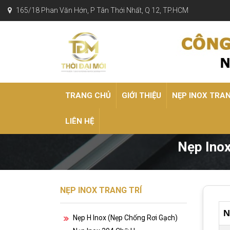
165/18 Phan Văn Hớn, P Tân Thới Nhất, Q 12, TP.HCM
TRANG CHỦ
GIỚI THIỆU
NẸP INOX TRA
LIÊN HỆ
Nẹp Ino
NẸP INOX TRANG TRÍ
N
Nẹp H Inox (nẹp Chống Rơi Gạch)