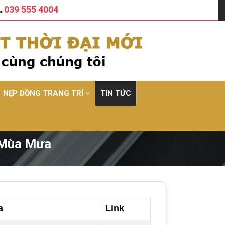
039 555 4004
NẸP ĐỒNG TRANG TRÍ
TIN TỨC
 Mùa Mưa
a
Link