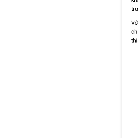
tr
Vớ
ch
th