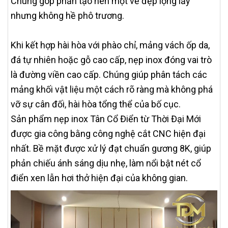
Chúng góp phần tạo nên một vẻ đẹp lộng lẫy
nhưng không hề phô trương.
Khi kết hợp hài hòa với phào chỉ, mảng vách ốp da,
đá tự nhiên hoặc gỗ cao cấp, nẹp inox đóng vai trò
là đường viền cao cấp. Chúng giúp phân tách các
mảng khối vật liệu một cách rõ ràng mà không phá
vỡ sự cân đối, hài hòa tổng thể của bố cục.
Sản phẩm nẹp inox Tân Cổ Điển từ Thời Đại Mới
được gia công bằng công nghệ cắt CNC hiện đại
nhất. Bề mặt được xử lý đạt chuẩn gương 8K, giúp
phản chiếu ánh sáng dịu nhẹ, làm nổi bật nét cổ
điển xen lẫn hơi thở hiện đại của không gian.