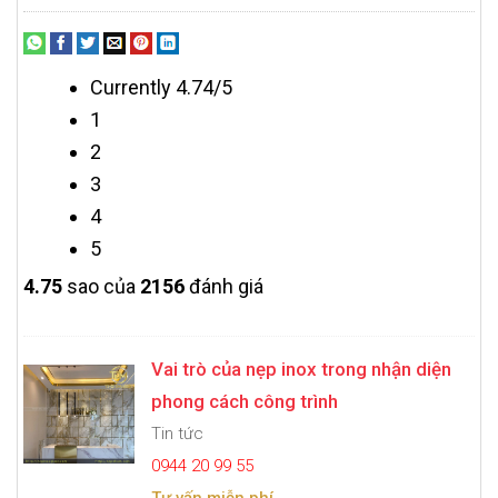
Currently 4.74/5
1
2
3
4
5
4.7
5
sao của
2156
đánh giá
Vai trò của nẹp inox trong nhận diện
phong cách công trình
Tin tức
0944 20 99 55