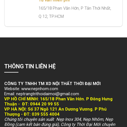
Tư vấn miễn phí
165/18 Phan Văn Hớn, P Tân Thới Nhất,
Q 12, TP.HCM
THÔNG TIN LIÊN HỆ
CÔNG TY TNHH TM XD NỘI THẤT THỜI ĐẠI MỚI
Website: www.nepnhom.com
Email: neptrangtrithoidaimoi@gmail.com
VP HỒ CHÍ MINH:
165/18 Phan Văn Hớn. P Đông Hưng
Thuận -
ĐT: 094
4 20 99 55
VP HÀ NỘI
: Số 37 Ngõ 121 An Dương Vương. P Phú
Thượng -
ĐT: 039 555 4004
Chúng tôi chuyên sản xuất Nẹp Inox 304, Nẹp Nhôm, Nẹp
Đồng (cam kết bán đúng giá), Công ty Thời Đại Mới chuyên