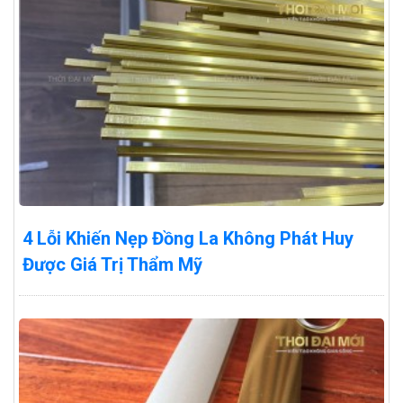
4 Lỗi Khiến Nẹp Đồng La Không Phát Huy
Được Giá Trị Thẩm Mỹ